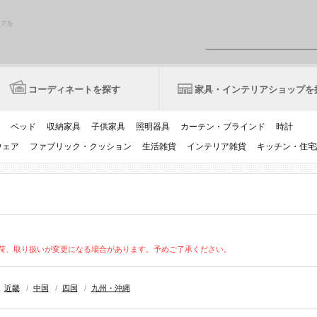
リアを
コーディネートを探す
家具・インテリアショップを
ベッド
収納家具
子供家具
照明器具
カーテン・ブラインド
時計
ウェア
ファブリック・クッション
生活雑貨
インテリア雑貨
キッチン・住宅
荷、取り扱いが変更になる場合があります。予めご了承ください。
/
近畿
/
中国
/
四国
/
九州・沖縄