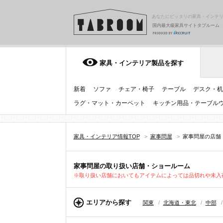
あなたにピッタリの家具・インテ
国内最大級家具サイトタブルーム
家具・インテリア製品を探す
新着
ソファ
チェア・椅子
テーブル
デスク・机
ラグ・マット・カーペット
キッチン用品・テーブル
家具・インテリア情報TOP
>
家事問屋
>
家事問屋の店舗
家事問屋の取り扱い店舗・ショールーム
※取り扱い店舗においてもアイテムによっては品切れや未入
エリアから探す
関東
/
北海道・東北
/
中部