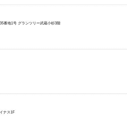
35番地1号 グランツリー武蔵小杉3階
イナス1F