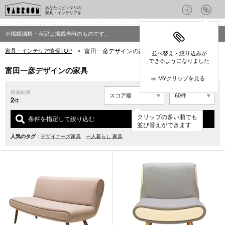
あなたにピッタリの
家具・インテリアを
※掲載価格・表記は掲載当時のものです。
家具・インテリア情報TOP
>
富田一彦デザインの家具
並べ替え・絞り込みが
できるようになりました
富田一彦デザインの家具
MYクリップを見る
検索結果
2
件
クリップの多い順でも
条件を指定して絞り込む
並び替えができます
人気のタグ
：
デザイナーズ家具
一人暮らし 家具