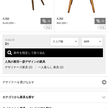
AJIM
AJIM
10
10
¥143,000
～
¥92,000
～
廃盤
廃盤
検索結果
2
件
条件を指定して絞り込む
人気の富田一彦デザインの家具
デザイナーズ家具
(2)
/
一人暮らし 家具
(2)
デザイナーを選びなおす
カテゴリから家具を探す