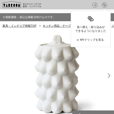
あなたにピッタリの
家具・インテリアを
※掲載価格・表記は掲載当時のものです。
家具・インテリア情報TOP
>
キッチン用品・テーブルウェア
>
キャニスター
>
ジ
並べ替え・絞り込みが
できるようになりました
MYクリップを見る