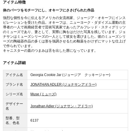
アイテム特徴
体のパーツをモチーフにし、オキーフにささげられた作品
強烈な個性を今に伝えるアメリカの女流画家、ジョージア・オキーフにインス
ピレーションを受けた作品。オキーフは、ニューヨーク・ダダイズム運動の主
導者の一人で画廊経営者で芸術写真家であったアルフレッド・スティグリッツ
のミューズであり、妻として、実際に胸をはだけた写真を残しています。ジョ
ナサンはミューズシリーズの一人として彼女を選びました。彼のミューズシリ
ーズの陶磁器作品の多くは形を強調させるため釉薬をかけずにマットな仕上げ
で作られています。
キャニスターの蓋のつまみは舌を出した唇になっています。
アイテム詳細
アイテム名
Georgia Cookie Jar (ジョージア クッキージャー)
ブランド名
JONATHAN ADLER (ジョナサンアドラー)
シリーズ名
Muse (ミューズ)
デザイナー
Jonathan Adler (ジョナサン・アドラー)
名
型番、型
6137
名、色名