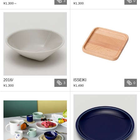
3
0
¥1,300
～
¥1,300
2016/
ISSEIKI
3
0
¥1,300
¥1,490