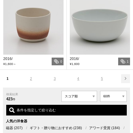
2016/
2016/
0
1
¥1,600
～
¥1,600
1
2
3
4
5
検索結果
423
件
条件を指定して絞り込む
人気の洋食器
磁器
(207)
/
ギフト・贈り物におすすめ
(238)
/
アワード受賞
(184)
/