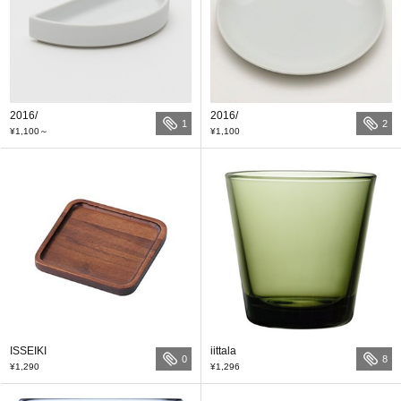
2016/
2016/
1
2
¥1,100
～
¥1,100
ISSEIKI
iittala
0
8
¥1,290
¥1,296