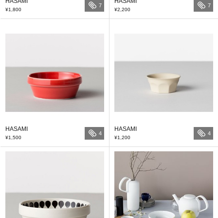
HASAMI
HASAMI
7
7
¥1,800
¥2,200
HASAMI
HASAMI
4
4
¥1,500
¥1,200