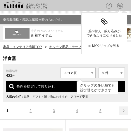
あなたにピッタリの
家具・インテリアを
※掲載価格・表記は掲載当時のものです。
今月のPICK UPアイテム
並べ替え・絞り込みが
新着アイテム
できるようになりました
MYクリップを見る
家具・インテリア情報TOP
>
キッチン用品・テーブルウェア
>
洋食器
洋食器
検索結果
423
件
クリップの多い順でも
条件を指定して絞り込む
並び替えができます
人気のタグ
：
磁器
ギフト・贈り物におすすめ
アワード受賞
1
2
3
4
5