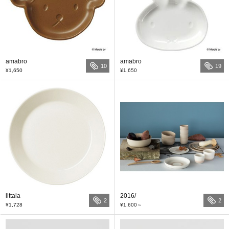
amabro
amabro
10
19
¥1,650
¥1,650
iittala
2016/
2
2
¥1,728
¥1,600
～