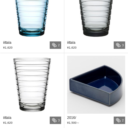
iittala
iittala
2
3
¥1,620
¥1,620
iittala
2016/
3
2
¥1,620
¥1,500
～