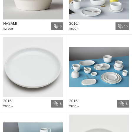
HASAMI
2016/
8
15
¥2,200
¥800
～
2016/
2016/
8
6
¥800
～
¥900
～