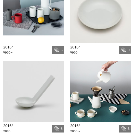
2016/
2016/
6
0
¥900
～
¥900
2016/
2016/
8
3
¥900
¥950
～