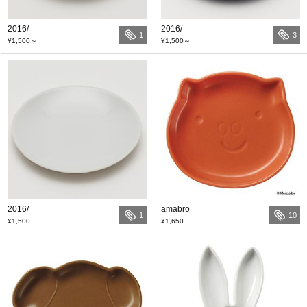
2016/
2016/
1
3
¥1,500
～
¥1,500
～
2016/
amabro
1
10
¥1,500
¥1,650