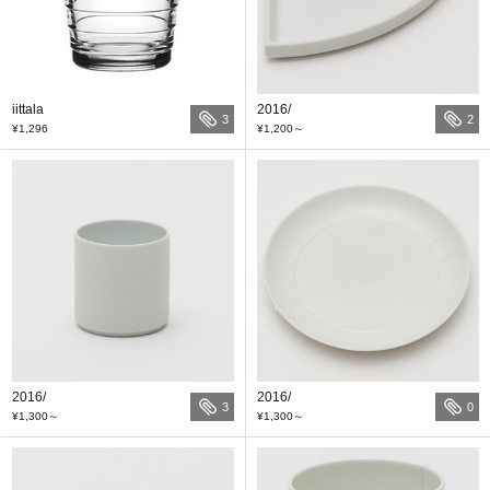
iittala
2016/
3
2
¥1,296
¥1,200
～
2016/
2016/
3
0
¥1,300
～
¥1,300
～