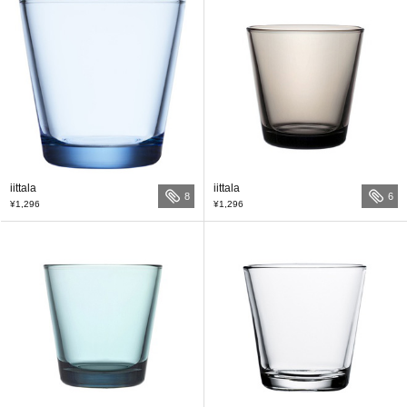
iittala
iittala
8
6
¥1,296
¥1,296