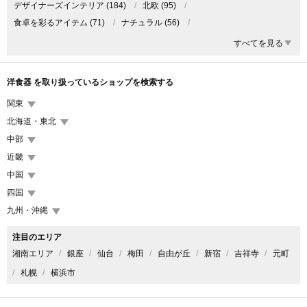
デザイナーズインテリア
(184)
/
北欧
(95)
/
食卓を彩るアイテム
(71)
/
ナチュラル
(56)
/
カフェインテリア
(41)
/
和風
(25)
/
すべてを見る
女性向けプレゼント雑貨・家具
(25)
/
男性向けプレゼント雑貨・家具
(25)
/
デザイナーズ家具
(19)
/
洋食器 を取り扱っているショップを検索する
アウトドア 家具・インテリア
(17)
/
レトロ
(13)
/
食器
(11)
/
関東
キッチンツール
(10)
/
クリーマー
(6)
/
新婚・カップル
(5)
/
北海道・東北
ファミリー
(4)
/
モダン
(4)
/
動物モチーフ インテリア・雑貨
(4)
/
中部
海や風、自然を感じる西海岸インテリア
(4)
/
おしゃれな傑作食器
(3)
/
近畿
土鍋
(2)
中国
四国
九州・沖縄
注目のエリア
湘南エリア
銀座
仙台
梅田
自由が丘
新宿
吉祥寺
元町
札幌
横浜市