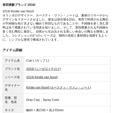
有田焼新ブランド 2016/
2016/ Kirstie van Noort
オランダのデザイナー、カースティ・ヴァン・ノートは、素材のリサーチから
デザインをスタートさせました。彼女は採石場を訪れ、有田で利用される陶石
が不純物を殆ど含まない極めて特別なものであることや、不純物を多く含む原
料は全て廃棄されている現状を知りました。そして、普段廃棄される不純物を
多く含む陶石に着目し、自然から生み出される美しい色合いの陶土を開発しま
した。コレクションの2つのシリーズは、独特の色彩と素材感を強調するよう
に、シンプルな形状で構成されています。
アイテム詳細
アイテム名
Cup L (カップ L)
ブランド名
2016/ (ニーゼロイチロク)
シリーズ名
2016/ Kirstie van Noort
デザイナー
Kirstie van Noort (カースティ・ヴァン・ノート)
名
型番、型
Gray Clay，Spray Color
名、色名
サイズ
幅80 × 奥行80 × 高さ65mm