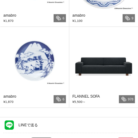
amabro
amabro
6
9
¥1,870
¥1,100
amabro
FLANNEL SOFA
6
978
¥1,870
¥5,500
～
LINEで送る