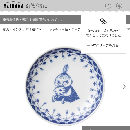
あなたにピッタリの
家具・インテリアを
※掲載価格・表記は掲載当時のものです。
家具・インテリア情報TOP
>
キッチン用品・テーブルウェア
>
プレート・皿
>
ア
並べ替え・絞り込みが
できるようになりました
MYクリップを見る