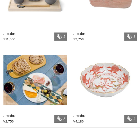
amabro
amabro
2
8
¥11,000
¥2,750
amabro
amabro
8
4
¥2,750
¥4,180