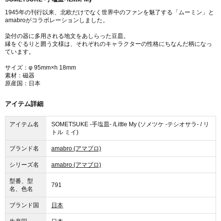
1945年の刊行以来、北欧だけでなく世界中のファンを魅了する「ムーミン」と
amabroがコラボレーションしました。
染付の器に多用される地文をあしらった豆皿。
縁をぐるりと囲う文様は、それぞれのキャラクターの性格にちなんだ柄になっ
ています。
サイズ：φ 95mm×h 18mm
素材：磁器
原産国：日本
アイテム詳細
アイテム名
SOMETSUKE -手塩皿- /Little My (ソメツケ -テシオサラ- / リ
トル ミイ)
ブランド名
amabro (アマブロ)
シリーズ名
amabro (アマブロ)
型番、型
791
名、色名
ブランド国
日本