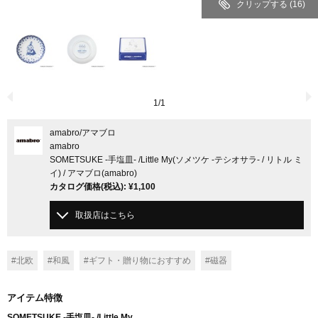
クリップする
(16)
1
/
1
amabro
/アマブロ
amabro
SOMETSUKE -手塩皿- /Little My(ソメツケ -テシオサラ- / リトル ミ
イ) / アマブロ(amabro)
カタログ価格
(税込)
:
¥1,100
取扱店はこちら
#北欧
#和風
#ギフト・贈り物におすすめ
#磁器
アイテム特徴
SOMETSUKE -手塩皿- /Little My