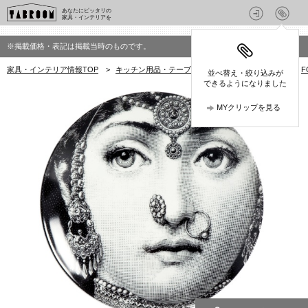
あなたにピッタリの
家具・インテリアを
※掲載価格・表記は掲載当時のものです。
家具・インテリア情報TOP
>
キッチン用品・テーブルウェア
>
プレート・皿
>
F
並べ替え・絞り込みが
できるようになりました
MYクリップを見る