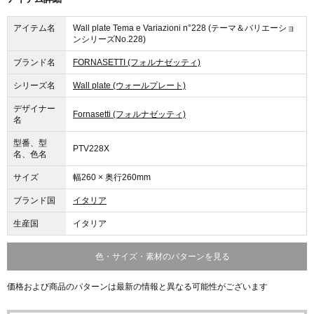
アイテム名
Wall plate Tema e Variazioni n°228 (テーマ＆バリエーショ
ンシリーズNo.228)
ブランド名
FORNASETTI (フォルナゼッティ)
シリーズ名
Wall plate (ウォールプレート)
デザイナー
Fornasetti (フォルナゼッティ)
名
型番、型
PTV228X
名、色名
サイズ
幅260 × 奥行260mm
ブランド国
イタリア
生産国
イタリア
色・サイズ・素材のパターンを見る
価格および商品のパターンは最新の情報と異なる可能性がございます