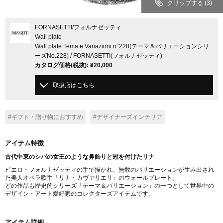
クリップする
(3)
FORNASETTI
/フォルナゼッティ
Wall plate
Wall plate Tema e Variazioni n°228(テーマ＆バリエーションシリ
ーズNo.228) / FORNASETTI(フォルナゼッティ)
カタログ価格
(税抜)
:
¥20,000
取扱店はこちら
#ギフト・贈り物におすすめ
#デザイナーズインテリア
アイテム特徴
古代中東のシバの女王のような鼻飾りと冠を付けたリナ
ピエロ・フォルナゼッティの手で描かれ、無数のバリエーションが生み出され
た美人オペラ歌手「リナ・カヴァリエリ」のウォールプレート。
どの作品も歴史的シリーズ「テーマ＆バリエーション」の一つとして世界中の
デザイン・アート愛好家のコレクターズアイテムです。
アイテム詳細