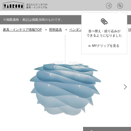
あなたにピッタリの
家具・インテリアを
※掲載価格・表記は掲載当時のものです。
家具・インテリア情報TOP
>
照明器具
>
ペンダントライト・ペンダント照明
>
V
並べ替え・絞り込みが
できるようになりました
MYクリップを見る