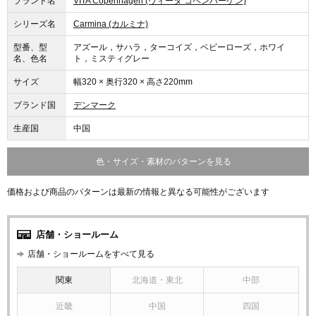
ブランド名
VITA Copenhagen (ヴィータ コペンハーゲン)
シリーズ名
Carmina (カルミナ)
型番、型
アズール，サハラ，ターコイズ，ベビーローズ，ホワイ
名、色名
ト，ミスティグレー
サイズ
幅320 × 奥行320 × 高さ220mm
ブランド国
デンマーク
生産国
中国
色・サイズ・素材のパターンを見る
価格および商品のパターンは最新の情報と異なる可能性がございます
店舗・ショールーム
店舗・ショールームをすべて見る
関東
北海道・東北
中部
近畿
中国
四国