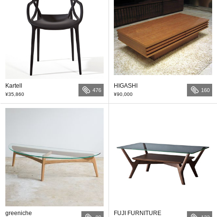
Kartell
HIGASHI
476
160
¥35,860
¥90,000
greeniche
FUJI FURNITURE