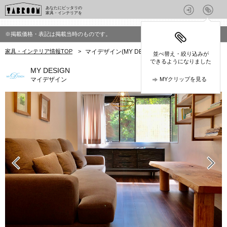
あなたにピッタリの
家具・インテリアを
※掲載価格・表記は掲載当時のものです。
家具・インテリア情報TOP
>
マイデザイン(MY DESIGN)の家具
並べ替え・絞り込みが
できるようになりました
MY DESIGN
マイデザイン
MYクリップを見る