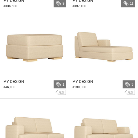
MY DESIGN
MY DESIGN
9
11
¥336,600
¥397,100
MY DESIGN
MY DESIGN
1
3
¥46,000
¥190,000
廃盤
廃盤