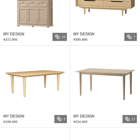
MY DESIGN
MY DESIGN
19
7
¥372,900
¥395,890
MY DESIGN
MY DESIGN
3
17
¥198,000
¥224,400