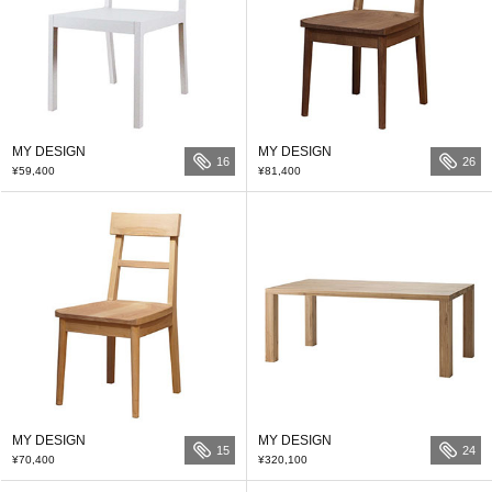
MY DESIGN
MY DESIGN
16
26
¥59,400
¥81,400
MY DESIGN
MY DESIGN
15
24
¥70,400
¥320,100