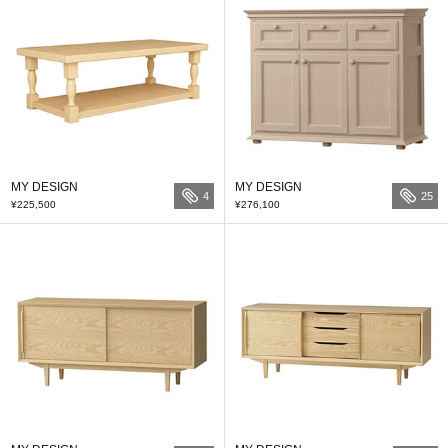
MY DESIGN
MY DESIGN
4
25
¥225,500
¥276,100