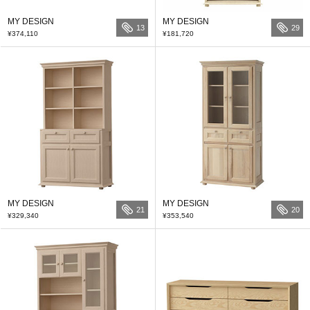
MY DESIGN
MY DESIGN
13
29
¥374,110
¥181,720
MY DESIGN
MY DESIGN
21
20
¥329,340
¥353,540