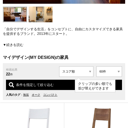
「自分でデザインする生活」をコンセプトに、自由にカスタマイズできる家具
を提供するブランド。2013年にスタート。
オリジナルデザインの家具をベースに、サイズ、素材、内部機能、デザインな
▼続きを読む
どを自由に編集してオーダーできる。選べる素材は自然素材、無垢材を中心に3
5種類。デザイン、素材ともに高いクオリティの家具は北海道旭川で生産され、
すべての製品が「1点生産」で製造される。妥協することなく、自分に丁度いい
マイデザイン(MY DESIGN)の家具
家具が見つかるブランドだ。
検索結果
インターネットでの販売に加え、東京都渋谷区千駄ヶ谷にショールームを展
22
開。実店舗にて確認しながら自分に合った家具をオーダーできる。
件
URL:
https://www.mydesign.co.jp/
クリップの多い順でも
条件を指定して絞り込む
並び替えができます
人気のタグ
：
無垢
オーク
コンパクト