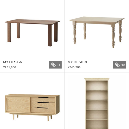
MY DESIGN
MY DESIGN
11
40
¥231,000
¥245,300