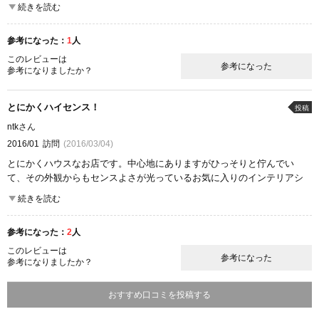
入りづらかったです。
続きを読む
店内は照明なども落ち着く雰囲気の明るさです。
観葉植物から食器、小物まで
参考になった：
1
人
いろんなものがあるので、
楽しいです。
このレビューは
参考になった
参考になりましたか？
ここが良かった
品揃え
商品の質
雰囲気
とにかくハイセンス！
投稿
ntkさん
2016/01
訪問
(2016/03/04)
とにかくハウスなお店です。中心地にありますがひっそりと佇んでい
て、その外観からもセンスよさが光っているお気に入りのインテリアシ
ョップです。カラフルなものからシックなデザインのものまでひとつひ
続きを読む
とつにこだわりが見られ、贈り物としてもオススメ。少しずつですがサ
ーヴのアイテムをお部屋に増やしていってます。
参考になった：
2
人
ここが良かった
このレビューは
参考になった
品揃え
参考になりましたか？
商品の質
コストパフォーマンス
雰囲気
おすすめ口コミを投稿する