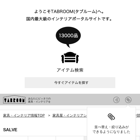
あなたにピッタリの
家具・インテリアを
家具・インテリア情報TOP
>
家具屋・インテリアショップを探す
>
大分県
>
中
並べ替え・絞り込みが
SALVE
できるようになりました