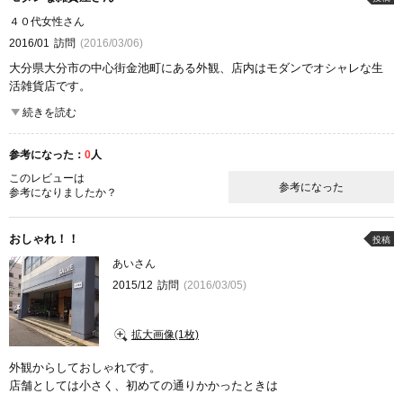
４０代女性さん
2016/01
訪問
(2016/03/06)
大分県大分市の中心街金池町にある外観、店内はモダンでオシャレな生
活雑貨店です。
個人的に好きなブランドカリモク60が入っているので行きました。
続きを読む
カーテンやラグ、キッチン用品、家具など生活用品が揃います。
参考になった：
0
人
ここが良かった
雰囲気
このレビューは
参考になった
参考になりましたか？
おしゃれ！！
投稿
あいさん
2015/12
訪問
(2016/03/05)
拡大画像(1枚)
外観からしておしゃれです。
店舗としては小さく、初めての通りかかったときは