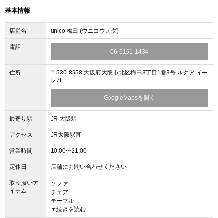
基本情報
店舗名
unico 梅田 (ウニコウメダ)
電話
06-6151-1434
住所
〒530-8558 大阪府大阪市北区梅田3丁目1番3号 ルクア イー
レ7F
GoogleMapsを開く
最寄り駅
JR 大阪駅
アクセス
JR大阪駅直
営業時間
10:00〜21:00
定休日
店舗にお問い合わせください
取り扱いア
ソファ
イテム
チェア
テーブル
▼続きを読む
デスク