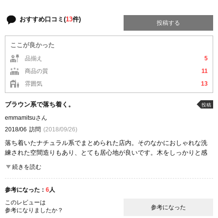
おすすめ口コミ(
13
件)
投稿する
ここが良かった
品揃え
5
商品の質
11
雰囲気
13
ブラウン系で落ち着く。
投稿
emmamitsuさん
2018/06
訪問
(2018/09/26)
落ち着いたナチュラル系でまとめられた店内。そのなかにおしゃれな洗
練された空間造りもあり、とても居心地が良いです。木をしっかりと感
じられるインテリアが好きなので目的がない日でもついつい長居してし
続きを読む
まいます。家具だけでなく食器や雑貨などもかわいくて手に取りたくな
るデザインが多く、とても楽しいです。
参考になった：
6
人
ここが良かった
このレビューは
参考になった
品揃え
参考になりましたか？
商品の質
雰囲気