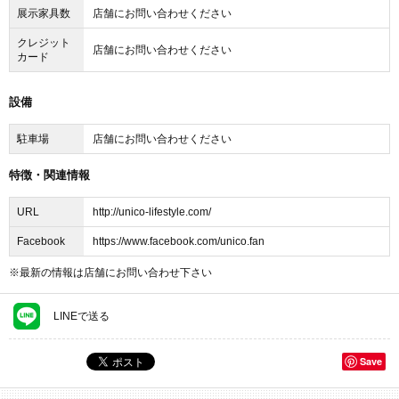
ベッド
展示家具数
店舗にお問い合わせください
収納家具
子供家具
クレジット
照明器具
店舗にお問い合わせください
カード
カーテン ブラインド
ラグ・マット カーペット
時計
設備
キッチン用品 テーブルウェア
ファブリック クッション
駐車場
店舗にお問い合わせください
生活雑貨
インテリア雑貨
特徴・関連情報
URL
http://unico-lifestyle.com/
Facebook
https://www.facebook.com/unico.fan
※最新の情報は店舗にお問い合わせ下さい
LINEで送る
Save