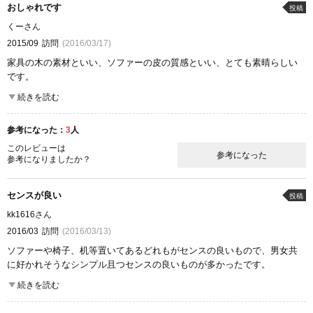
おしゃれです
投稿
くーさん
2015/09
訪問
(2016/03/17)
家具の木の素材といい、ソファーの皮の質感といい、とても素晴らしい
です。
お値段が高めなので大きな家具を買ったことはありませんが、雑貨をみ
続きを読む
たりインテリアの参考にしたりしています。
天然素材がすきなひとには良いと思います。
参考になった：
3
人
ここが良かった
このレビューは
参考になった
商品の質
参考になりましたか？
雰囲気
センスが良い
投稿
kk1616さん
2016/03
訪問
(2016/03/13)
ソファーや椅子、机等置いてあるどれもがセンスの良いもので、男女共
に好かれそうなシンプル且つセンスの良いものが多かったです。
展示されていたレザーソファーがともいいなと思いました。
続きを読む
ラグマットやカーテンもセンスの良い柄のものが多かったです。