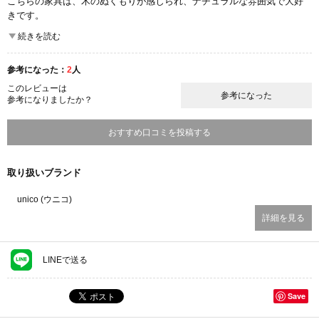
こちらの家具は、木のぬくもりが感じられ、ナチュラルな雰囲気で大好
きです。
濃い茶色の、シックな雰囲気にまとめられると思います。
続きを読む
お値段設定が少し高めな気がしますが、それに応じた品質があるのかな
と思います。
参考になった：
2
人
ここが良かった
このレビューは
参考になった
品揃え
参考になりましたか？
商品の質
雰囲気
おすすめ口コミを投稿する
取り扱いブランド
unico (ウニコ)
詳細を見る
LINEで送る
Save