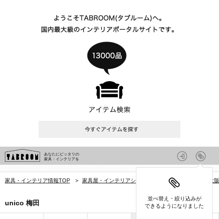
あなたにピッタリの
家具・インテリアを
家具・インテリア情報TOP
>
家具屋・インテリアショップを探す
>
大阪府
>
大
並べ替え・絞り込みが
unico 梅田
できるようになりました