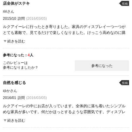
店全体がステキ
投稿
ririさん
2015/10
訪問
(2016/03/05)
ルクアイーレに行ったとき寄りました。家具のディスプレイ一つ一つが
とても素敵で、見てるだけで楽しくなりました。けっこう高めなのに購
入している方が結構いたのもわかる気がします。ふらっと寄ってみるの
続きを読む
もいいかもです。
参考になった：
4
人
ここが良かった
品揃え
商品の質
雰囲気
このレビューは
参考になった
参考になりましたか？
自然を感じる
投稿
ゆかさん
2016/01
訪問
(2016/03/05)
ルクアイーレの中にお店が入っています。全体的に落ち着いたシンプル
めな家具が多いです。何だかほっとするような雰囲気です。ディスプレ
イも上手なのでソファや家具が置いてあるのを見るとこんな感じの家に
続きを読む
住みたいなぁと思ってしまいました。