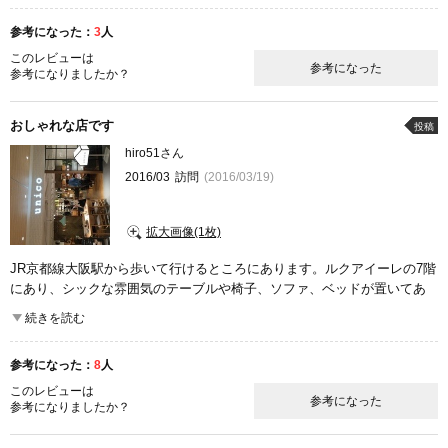
参考になった：
3
人
ここが良かった
品揃え
雰囲気
このレビューは
参考になった
参考になりましたか？
おしゃれな店です
投稿
hiro51さん
2016/03
訪問
(2016/03/19)
拡大画像(1枚)
JR京都線大阪駅から歩いて行けるところにあります。ルクアイーレの7階
にあり、シックな雰囲気のテーブルや椅子、ソファ、ベッドが置いてあ
ります。落ち着いた感じの家具が揃っており、オススメだと思います。
続きを読む
食器もシンプルで、いいと思います。
参考になった：
8
人
ここが良かった
品揃え
商品の質
雰囲気
このレビューは
参考になった
参考になりましたか？