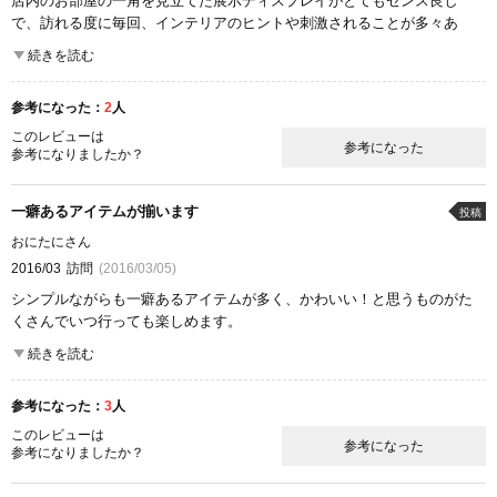
店内のお部屋の一角を見立てた展示ディスプレイがとてもセンス良し
で、訪れる度に毎回、インテリアのヒントや刺激されることが多々あ
り！です。全体的にWoody&Naturalな温かみのあるCOZYな雰囲気が醸し
続きを読む
出されていて素敵です…
参考になった：
2
人
ここが良かった
商品の質
雰囲気
このレビューは
参考になった
参考になりましたか？
一癖あるアイテムが揃います
投稿
おにたにさん
2016/03
訪問
(2016/03/05)
シンプルながらも一癖あるアイテムが多く、かわいい！と思うものがた
くさんでいつ行っても楽しめます。
ラグなどの敷物も種類豊富で、センスの良い柄ものもたくさんあって迷
続きを読む
ってしまいます。
売り場はそんなに広くはないですが、厳選されたお洒落な家具が見られ
参考になった：
3
人
るのでつい立ち寄ってしまいます。
このレビューは
参考になった
参考になりましたか？
ここが良かった
商品の質
雰囲気