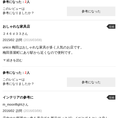
参考になった：
2
人
ここが良かった
商品の質
雰囲気
このレビューは
参考になった
参考になりましたか？
おしゃれな家具店
投稿
２４６ｄ３３さん
2015/02
訪問
(2016/03/08)
unico 梅田はおしゃれな家具が多く人気のお店です。
梅田茶屋町にあり駅から近くなので便利です。
食器の取扱いも多くおしゃれなものばかりです。
続きを読む
家具は長く使える落ち着きのあるデザインが多く展示されています。
参考になった：
2
人
ここが良かった
商品の質
雰囲気
このレビューは
参考になった
参考になりましたか？
インテリアの参考に
投稿
m_moonflightさん
2016/02
訪問
(2016/03/06)