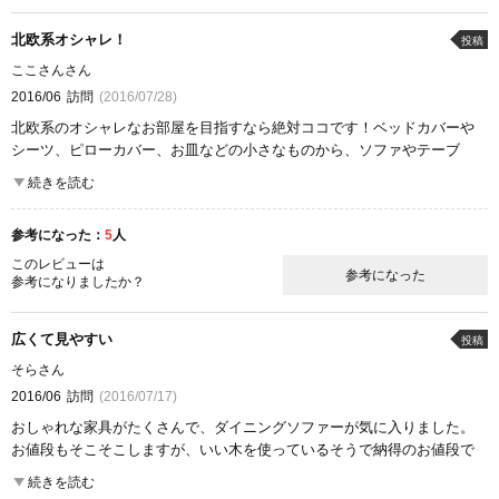
北欧系オシャレ！
投稿
ここさんさん
2016/06
訪問
(2016/07/28)
北欧系のオシャレなお部屋を目指すなら絶対ココです！ベッドカバーや
シーツ、ピローカバー、お皿などの小さなものから、ソファやテーブ
ル、ベッドなど大きい家具まですべて北欧風のオシャレなものが揃いま
続きを読む
す。
特にテーブルや、食器棚は木目がとても温かい感じがして、いい感じで
参考になった：
5
人
す。
このレビューは
参考になった
参考になりましたか？
ここが良かった
商品の質
雰囲気
広くて見やすい
投稿
そらさん
2016/06
訪問
(2016/07/17)
おしゃれな家具がたくさんで、ダイニングソファーが気に入りました。
お値段もそこそこしますが、いい木を使っているそうで納得のお値段で
す。木を感じられるナチュラルなテイストが好きな人にはオススメで
続きを読む
す。梅田に行った時はまた行きたいです