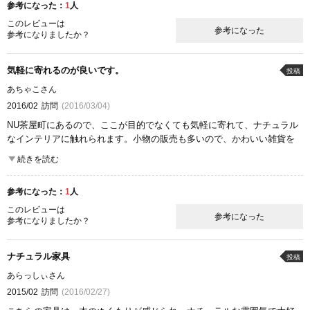
参考になった：
1
人
ここが良かった
商品の質
雰囲気
このレビューは
参考になった
参考になりましたか？
気軽に寄れるのが良いです。
投稿
あちゃこさん
2016/02
訪問
(2016/03/04)
NU茶屋町にあるので、ここが目的でなくても気軽に寄れて、ナチュラル
なインテリアに触れられます。小物の販売も多いので、かわいい雑貨を
購入するついでにインテリアの参考になりそうな展示を楽しめるのが好
続きを読む
きです。
参考になった：
1
人
ここが良かった
雰囲気
このレビューは
参考になった
参考になりましたか？
ナチュラル家具
投稿
あらっしぃさん
2015/02
訪問
(2016/02/27)