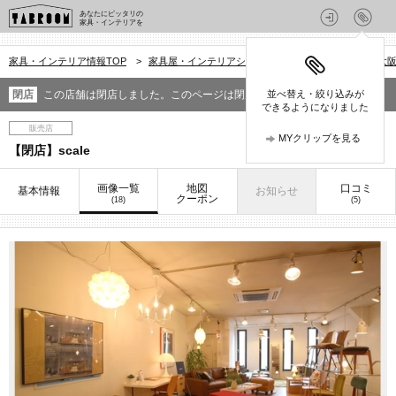
あなたにピッタリの
家具・インテリアを
家具・インテリア情報TOP
>
家具屋・インテリアショップを探す
>
大阪府
>
大
閉店
この店舗は閉店しました。このページは閉店前の情報です。
並べ替え・絞り込みが
できるようになりました
販売店
MYクリップを見る
【閉店】scale
画像一覧
地図
口コミ
基本情報
お知らせ
クーポン
(18)
(5)