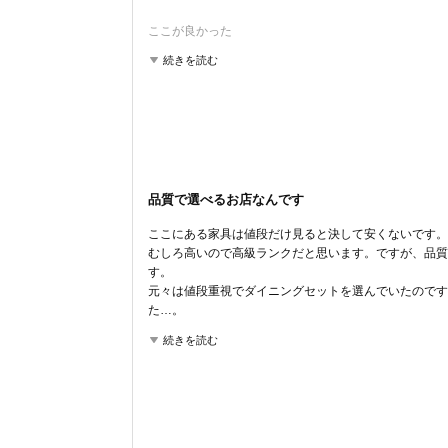
ここが良かった
品揃え
商品の質
続きを読む
品質で選べるお店なんです
ここにある家具は値段だけ見ると決して安くないです。
むしろ高いので高級ランクだと思います。ですが、品質
す。
元々は値段重視でダイニングセットを選んでいたのです
た…。
やっぱりお金を出して質を買おう！と決心してから出会っ
続きを読む
ショールームに置いてあるのはどれもしっかりとした設
しちゃいました。
でも10年以上は使えるものだと思うので、今は決して
ここが良かった
品揃え
商品の質