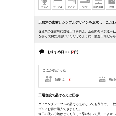
天然木の素材とシンプルデザインを追求し、こだわ
佐賀県の諸富町に自社工場を構え、企画開発⇒製造⇒仕
を長く大切にお使いいただけるように、製造工場だから
おすすめ口コミ(
2
件)
ここが良かった
品揃え
2
商品
工場併設で品ぞろえは圧巻
ダイニングテーブルの品ぞろえがとっても豊富で、一枚
ブルにお得に購入できました。
毎日の使い心地はとても良くて思い切って買ってよかっ