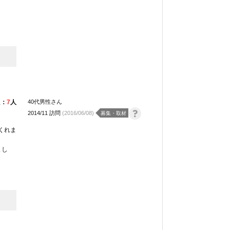
た：
7
人
40代男性さん
2014/11 訪問
(2016/06/08)
募集・取材
くれま
まし
決心を