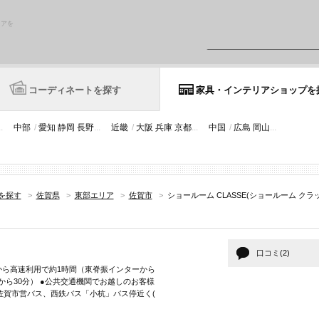
リアを
コーディネートを探す
家具・インテリアショップを
..
中部
/
愛知
静岡
長野
...
近畿
/
大阪
兵庫
京都
...
中国
/
広島
岡山
...
を探す
>
佐賀県
>
東部エリア
>
佐賀市
>
ショールーム CLASSE(ショールーム クラ
口コミ(2)
から高速利用で約1時間（東脊振インターから
から30分） ●公共交通機関でお越しのお客様
 佐賀市営バス、西鉄バス「小杭」バス停近く(