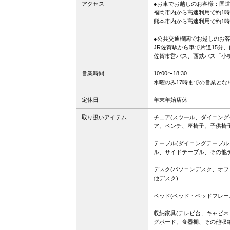
アクセス
●お車でお越しのお客様：国道
福岡市内から高速利用で約1時
熊本市内から高速利用で約1時
●公共交通機関でお越しのお
JR佐賀駅から車で片道15分
佐賀市営バス、西鉄バス「小
営業時間
10:00〜18:30
水曜のみ17時までの営業とな
定休日
年末年始店休
取り扱いアイテム
チェア(スツール、ダイニン
ア、ベンチ、座椅子、子供椅
テーブル(ダイニングテーブ
ル、サイドテーブル、その他テ
デスク(パソコンデスク、オ
他デスク)
ベッド(ベッド・ベッドフレー
収納家具(テレビ台、キャビ
グボード、食器棚、その他収納