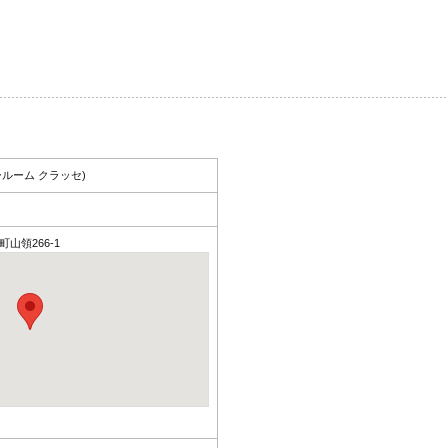
ールーム クラッセ)
町山領266-1