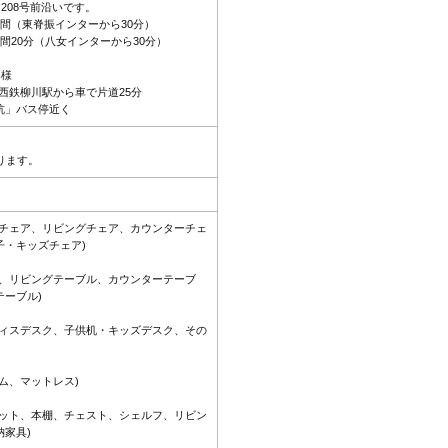
208号前沿いです。
間（東脊振インターから30分）
間20分（八女インターから30分）
客様
、西鉄柳川駅から車で片道25分
杭」バス停近く
ります。
グチェア、リビングチェア、カウンターチェ
子・キッズチェア)
ル、リビングテーブル、カウンターテーブ
ーブル)
フィスデスク、子供机・キッズデスク、その
ム、マットレス)
ネット、本棚、チェスト、シェルフ、リビン
家具)