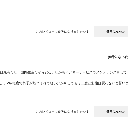
このレビューは参考になりましたか？
参考になった
参考になっ
は最高だし、国内生産だから安心、しかもアフターサービスでメンテナンスもして
が、2年程度で椅子が壊れそれで軽いけがをしてもう二度と安物は買わないと誓い
たのがCLASSE。
計のものばかりで、綺麗な木目のダイニングに惹かれて、セットで総とっかえする
高い買い物ではなかったと満足してます。
このレビューは参考になりましたか？
参考になった