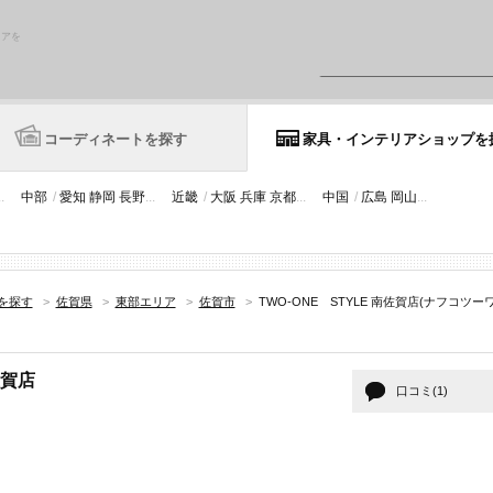
リアを
コーディネートを探す
家具・インテリアショップを
..
中部
/
愛知
静岡
長野
...
近畿
/
大阪
兵庫
京都
...
中国
/
広島
岡山
...
を探す
>
佐賀県
>
東部エリア
>
佐賀市
>
TWO-ONE STYLE 南佐賀店(ナフコツ
佐賀店
口コミ(1)