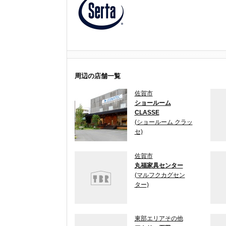
周辺の店舗一覧
佐賀市
ショールーム
CLASSE
(ショールーム クラッ
セ)
佐賀市
丸福家具センター
(マルフクカグセン
ター)
東部エリアその他