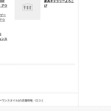
ZAR
家具ギャラリーよろこ
・アウ
び
バザー
アウ
他
ョンス
コツーワンスタイル)の店舗情報・口コミ