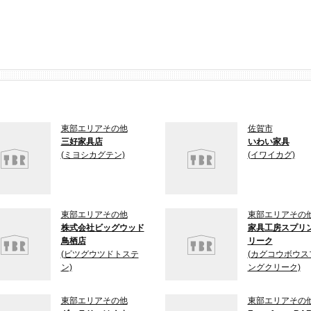
東部エリアその他
佐賀市
三好家具店
いわい家具
(ミヨシカグテン)
(イワイカグ)
東部エリアその他
東部エリアその
株式会社ビッグウッド
家具工房スプリ
鳥栖店
リーク
(ビツグウツドトステ
(カグコウボウス
ン)
ングクリーク)
東部エリアその他
東部エリアその