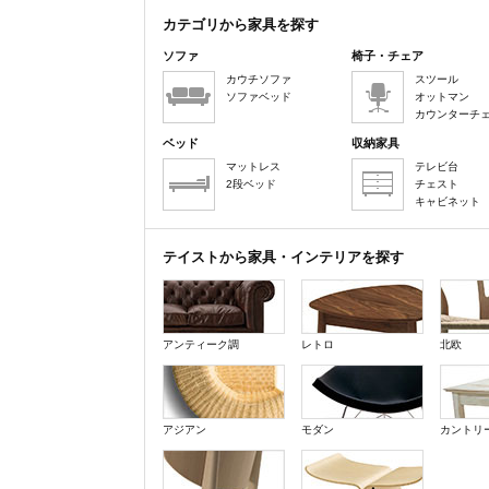
カテゴリから家具を探す
ソファ
椅子・チェア
カウチソファ
スツール
ソファベッド
オットマン
カウンターチ
ベッド
収納家具
マットレス
テレビ台
2段ベッド
チェスト
キャビネット
テイストから家具・インテリアを探す
アンティーク調
レトロ
北欧
アジアン
モダン
カントリ