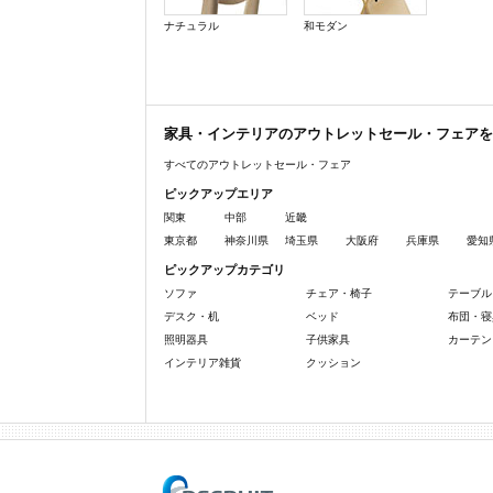
ナチュラル
和モダン
家具・インテリアのアウトレットセール・フェアを
すべてのアウトレットセール・フェア
ピックアップエリア
関東
中部
近畿
東京都
神奈川県
埼玉県
大阪府
兵庫県
愛知
ピックアップカテゴリ
ソファ
チェア・椅子
テーブル
デスク・机
ベッド
布団・寝
照明器具
子供家具
カーテン
インテリア雑貨
クッション