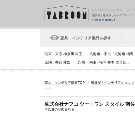
あなたにピッタリの家具・インテ
国内最大級家具サイトタブルーム
家具・インテリア製品を探す
関東
/
東京
神奈川
埼玉
...
北海道・東北
/
北海道
福島
.
四国
/
香川
愛媛
...
九州・沖縄
/
福岡
熊本
鹿児島
...
家具・インテリア情報TOP
>
家具屋・インテリアショップ
コミ
株式会社ナフコ ツー・ワン スタイル 南
店舗の地図を見る