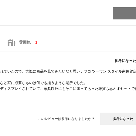
雰囲気
1
参考になっ
れていたので、実際に商品を見てみたいなと思いナフコ ツーワン スタイル南佐賀
など家に必要なものは何でも揃うような場所でした。
ディスプレイされていて、家具以外にもそこに飾ってあった雑貨も思わずセットで
すが、店員さんに希望を伝えるとホームページでいろんな商品を紹介してくださり
このレビューは参考になりましたか？
参考になった