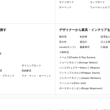
サイドボード
カップボード
ローベッド
ウォールシェルフ
探す
デザイナーから家具・インテリア
柳宗理
剣持勇
深澤直
長大作
渡辺力
川上元
nendo(ネンド)
藤森泰司
小泉誠
小林幹也
県
イームズ(Charles & Ray Eames)
ジョージネルソン(George Nelson)
ダイニングセット
ハンスJウェグナー(Hans J. Wegner)
具
収納家具
フィリップスタルク(Philippe Starck)
・ブラインド
ラグ・マット・カーペット
ジャスパーモリソン(Jasper Morrison)
フィンユール(Finn Juhl)
ボーエモーエンセン(Borge Mogensen)