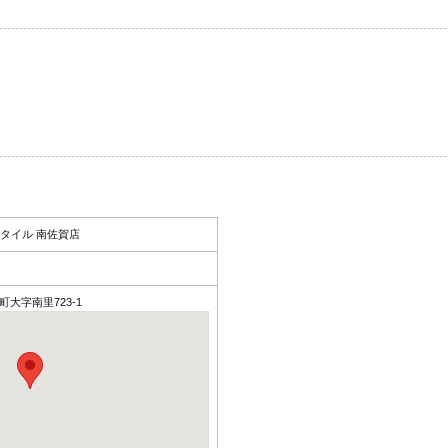
タイル 南佐賀店
副町大字南里723-1