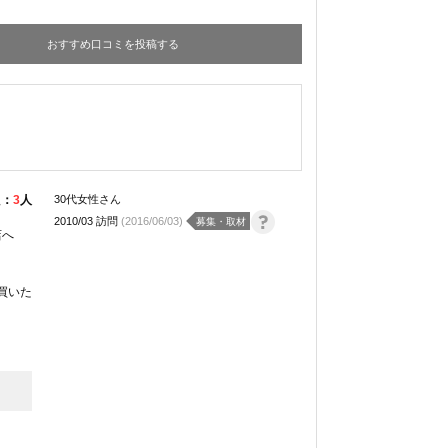
おすすめ口コミを投稿する
た：
3
人
30代女性さん
2010/03 訪問
(2016/06/03)
募集・取材
店へ
買いた
、とて