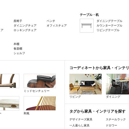
テーブル・机
座椅子
ベンチ
ダイニングテーブル
ダイニングチェア
オフィスチェア
カウンターテーブル
ェア
ロッキングチェア
リビングテーブル
本棚
食器棚
シェルフ
コーディネートから家具・インテ
ミッドセンチュリー
リビング
ダイニング
タグから家具・インテリアを探す
ー
和風
デザイナーズ家具
スチールラック
一人暮らし家具
ドロワー