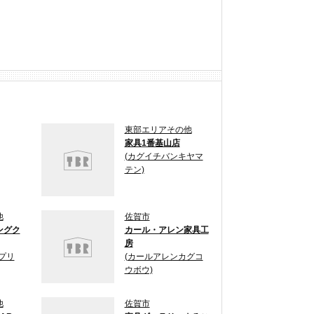
東部エリアその他
家具1番基山店
(カグイチバンキヤマ
テン)
他
佐賀市
ングク
カール・アレン家具工
房
プリ
(カールアレンカグコ
ウボウ)
他
佐賀市