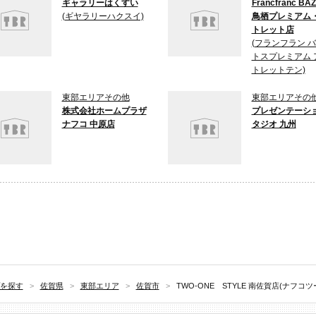
ギャラリーはくすい
Francfranc BA
(ギヤラリーハクスイ)
鳥栖プレミアム
トレット店
(フランフラン 
トスプレミアム 
トレットテン)
東部エリアその他
東部エリアその
株式会社ホームプラザ
プレゼンテーシ
ナフコ 中原店
タジオ 九州
を探す
>
佐賀県
>
東部エリア
>
佐賀市
>
TWO-ONE STYLE 南佐賀店(ナフ