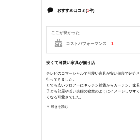
おすすめ口コミ(
1
件)
ここが良かった
コストパフォーマンス
1
安くて可愛い家具が揃う店
テレビのコマーシャルで可愛い家具が安い値段で紹介さ
行ってきました。
とても広いフロアーにキッチン雑貨からカーテン、家具
子ども部屋や若い夫婦の寝室のようにイメージしやすく
くなる可愛さでした。
たまたま、自分がイメージしていた家具がなかったので
続きを読む
も助かりました。
ここが良かった
コストパフォーマンス
雰囲気