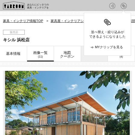
あなたにピッタリの
家具・インテリアを
家具・インテリア情報TOP
>
家具屋・インテリアショップを探す
>
静岡県
>
西
並べ替え・絞り込みが
販売店
できるようになりました
キシル 浜松店
MYクリップを見る
画像一覧
地図
口コミ
基本情報
お知らせ
クーポン
(11)
(4)