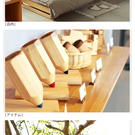
［店内］
［アイテム］