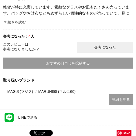
雑貨が特に充実しています。素敵なグラスやお皿もたくさん売っていま
す。バッグやお財布などもめずらしい個性的なものが売っていて、見に
行くだけでも価値があると思います。車がないと行きにくい場所ですが
続きを読む
一度覘いてみて下さい。家具は少なめですがセンスのいいものがそろっ
ています。
参考になった：
4
人
ここが良かった
このレビューは
参考になった
商品の質
参考になりましたか？
雰囲気
おすすめ口コミを投稿する
取り扱いブランド
MAGIS (マジス)
MARUNI60 (マルニ60)
詳細を見る
LINEで送る
Save