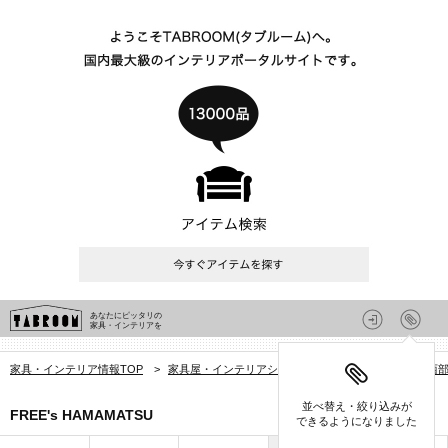
あなたにピッタリの
家具・インテリアを
家具・インテリア情報TOP
>
家具屋・インテリアショップを探す
>
静岡県
>
西
並べ替え・絞り込みが
FREE's HAMAMATSU
できるようになりました