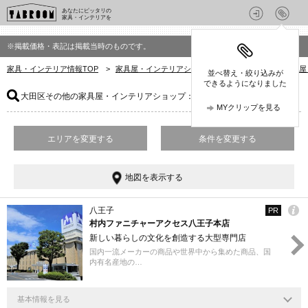
あなたにピッタリの
家具・インテリアを
※掲載価格・表記は掲載当時のものです。
家具・インテリア情報TOP
>
家具屋・インテリアショップを探す
>
東京都の家具屋
並べ替え・絞り込みが
できるようになりました
大田区その他の家具屋・インテリアショップ
：15件
MYクリップを見る
エリアを変更する
条件を変更する
地図を表示する
八王子
PR
村内ファニチャーアクセス八王子本店
新しい暮らしの文化を創造する大型専門店
国内一流メーカーの商品や世界中から集めた商品、国
内有名産地の…
基本情報を見る