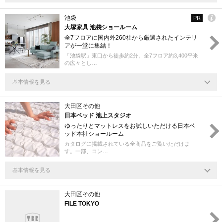
池袋
PR
大塚家具 池袋ショールーム
全7フロアに国内外260社から厳選されたインテリ
アが⼀堂に集結！
「池袋駅」東口から徒歩約2分。全7フロア約3,400平米
の広々とし…
基本情報を見る
大田区その他
日本ベッド 池上スタジオ
ゆったりとマットレスをお試しいただける日本ベ
ッド本社ショールーム
カタログに掲載されている全商品をご覧いただけま
す。一部、コン…
基本情報を見る
大田区その他
FILE TOKYO