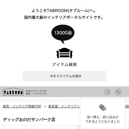
あなたにピッタリの
家具・インテリアを
家具・インテリア情報TOP
>
家具屋・インテリアショップを探す
>
山口県
>
山
並べ替え・絞り込みが
ディッグおのだサンパーク店
できるようになりました