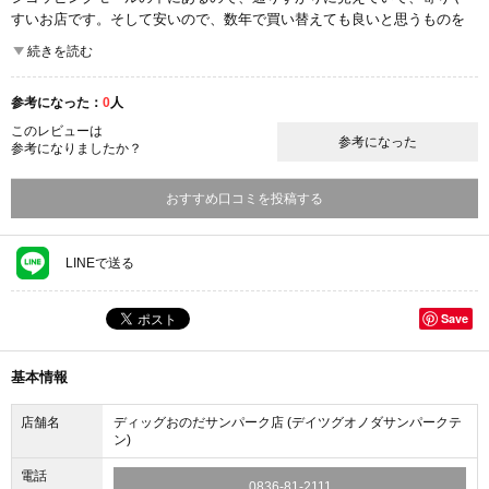
すいお店です。そして安いので、数年で買い替えても良いと思うものを
気軽に買いやすいです。我が家のテーブルセットはここで買いました。
続きを読む
汚れて傷がついても短期で買い替えるつもりで一万円台のものにしまし
た。
参考になった：
0
人
ここが良かった
このレビューは
参考になった
コストパフォーマンス
参考になりましたか？
おすすめ口コミを投稿する
LINEで送る
Save
基本情報
店舗名
ディッグおのだサンパーク店 (デイツグオノダサンパークテ
ン)
電話
0836-81-2111