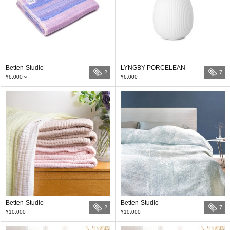
Betten-Studio
LYNGBY PORCELEAN
2
7
¥6,000
～
¥6,000
Betten-Studio
Betten-Studio
2
7
¥10,000
¥10,000