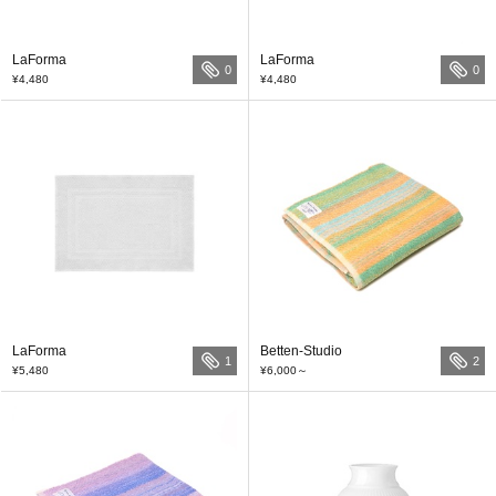
LaForma
LaForma
0
0
¥4,480
¥4,480
LaForma
Betten-Studio
1
2
¥5,480
¥6,000
～