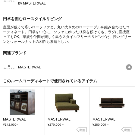
by MASTERWAL
円卓を囲むロースタイルリビング
座面が低くて広いローソファと、丸い大きめのローテーブルを組み合わせたコ
ーディネート。円卓を中心に、ソファにゆったり身を預けても、ラグに直接座
ってもOK。家族や仲間が楽しく集うスタイルフリーのリビングだ。渋いグリー
ンとウォールナットの相性も素晴らしい。
関連ブランド
MASTERWAL
このルームコーディネートで使用されているアイテム
MASTERWAL
MASTERWAL
MASTERWAL
¥142,000
～
¥270,000
～
¥280,000
～
廃盤
廃盤