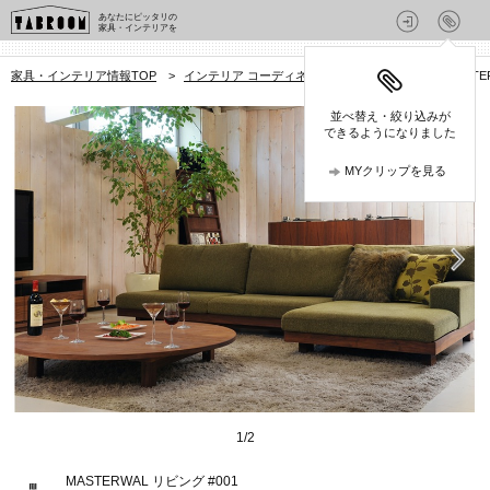
あなたにピッタリの
家具・インテリアを
家具・インテリア情報TOP
>
インテリア コーディネート集
>
リビング
>
MASTE
並べ替え・絞り込みが
できるようになりました
MYクリップを見る
1
/
2
MASTERWAL リビング #001