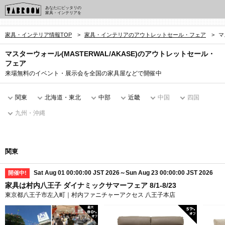
あなたにピッタリの
家具・インテリアを
家具・インテリア情報TOP
>
家具・インテリアのアウトレットセール・フェア
>
マ
マスターウォール(MASTERWAL/AKASE)のアウトレットセール・
フェア
来場無料のイベント・展示会を全国の家具屋などで開催中
関東
北海道・東北
中部
近畿
中国
四国
九州・沖縄
関東
Sat Aug 01 00:00:00 JST 2026～Sun Aug 23 00:00:00 JST 2026
開催中!
家具は村内八王子 ダイナミックサマーフェア 8/1-8/23
東京都八王子市左入町｜村内ファニチャーアクセス 八王子本店
最大
57
%
80
%