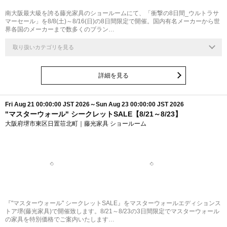
南大阪最大級を誇る藤光家具のショールームにて、「衝撃の8日間_ウルトラサ
マーセール」を8/8(土)～8/16(日)の8日間限定で開催。国内有名メーカーから世
界各国のメーカーまで数多くのブラン…
取り扱いカテゴリを見る
詳細を見る
Fri Aug 21 00:00:00 JST 2026～Sun Aug 23 00:00:00 JST 2026
"マスターウォール" シークレットSALE【8/21～8/23】
大阪府堺市東区日置荘北町｜藤光家具 ショールーム
『"マスターウォール" シークレットSALE』をマスターウォールエディションス
トア堺(藤光家具)で開催致します。8/21～8/23の3日間限定でマスターウォール
の家具を特別価格でご案内いたします…