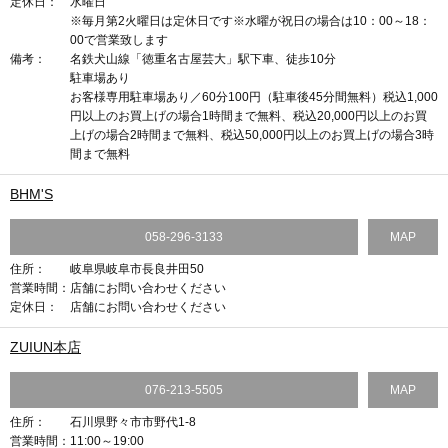
定休日：
水曜日
※毎月第2火曜日は定休日です※水曜が祝日の場合は10：00～18：
00で営業致します
備考：
名鉄犬山線「徳重名古屋芸大」駅下車、徒歩10分
駐車場あり
お客様専用駐車場あり／60分100円（駐車後45分間無料）税込1,000
円以上のお買上げの場合1時間まで無料、税込20,000円以上のお買
上げの場合2時間まで無料、税込50,000円以上のお買上げの場合3時
間まで無料
BHM'S
058-296-3133
MAP
住所：
岐阜県岐阜市長良井田50
営業時間：
店舗にお問い合わせください
定休日：
店舗にお問い合わせください
ZUIUN本店
076-213-5505
MAP
住所：
石川県野々市市野代1-8
営業時間：
11:00～19:00