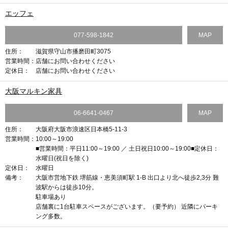
エッフェ
077-598-1842
MAP
住所：
滋賀県守山市播磨田町3075
営業時間：
店舗にお問い合わせください
定休日：
店舗にお問い合わせください
大阪マルキン家具
06-6641-0467
MAP
住所：
大阪府大阪市浪速区日本橋5-11-3
営業時間：
10:00～19:00
■営業時間：平日11:00～19:00 ／ 土日祝日10:00～19:00■定休日：
水曜日(祝日を除く)
定休日：
水曜日
備考：
大阪市営地下鉄 堺筋線・恵美須町駅 1-B 出口より北へ徒歩2,3分 難
波駅からは徒歩10分。
駐車場あり
店舗裏に1台駐車スペースがございます。（要予約） 近隣にパーキ
ング多数。