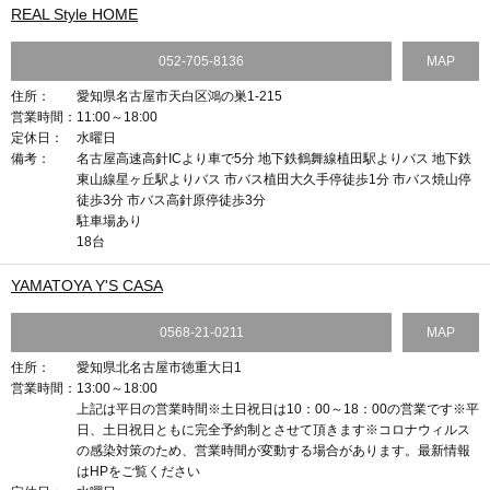
REAL Style HOME
052-705-8136
MAP
住所：
愛知県名古屋市天白区鴻の巣1-215
営業時間：
11:00～18:00
定休日：
水曜日
備考：
名古屋高速高針ICより車で5分 地下鉄鶴舞線植田駅よりバス 地下鉄
東山線星ヶ丘駅よりバス 市バス植田大久手停徒歩1分 市バス焼山停
徒歩3分 市バス高針原停徒歩3分
駐車場あり
18台
YAMATOYA Y'S CASA
0568-21-0211
MAP
住所：
愛知県北名古屋市徳重大日1
営業時間：
13:00～18:00
上記は平日の営業時間※土日祝日は10：00～18：00の営業です※平
日、土日祝日ともに完全予約制とさせて頂きます※コロナウィルス
の感染対策のため、営業時間が変動する場合があります。最新情報
はHPをご覧ください