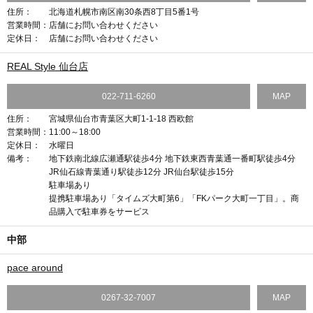
住所：
北海道札幌市南区南30条西8丁目5番1号
営業時間：
店舗にお問い合わせください
定休日：
店舗にお問い合わせください
REAL Style 仙台店
022-711-6260
MAP
住所：
宮城県仙台市青葉区大町1-1-18 西欧館
営業時間：
11:00～18:00
定休日：
水曜日
備考：
地下鉄南北線広瀬通駅徒歩4分 地下鉄東西青葉通一番町駅徒歩4分
JR仙石線青葉通り駅徒歩12分 JR仙台駅徒歩15分
駐車場あり
提携駐車場あり「タイムズ大町第6」「FKパーク大町一丁目」。商
品購入で駐車券をサービス
中部
pace around
0267-32-7007
MAP