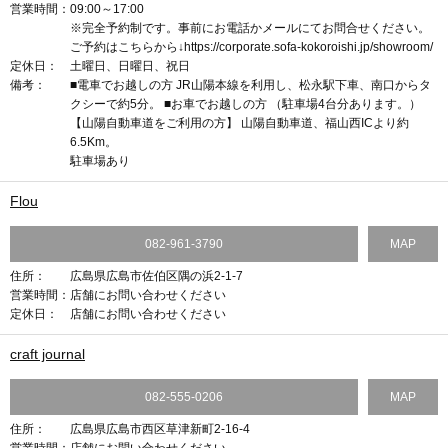
営業時間：
09:00～17:00
※完全予約制です。事前にお電話かメールにてお問合せください。
ご予約はこちらから↓https://corporate.sofa-kokoroishi.jp/showroom/
定休日：
土曜日、日曜日、祝日
備考：
■電車でお越しの方 JR山陽本線を利用し、松永駅下車、南口からタ
クシーで約5分。 ■お車でお越しの方 （駐車場4台分あります。）
【山陽自動車道をご利用の方】 山陽自動車道、福山西ICより約
6.5Km。
駐車場あり
Flou
082-961-3790
MAP
住所：
広島県広島市佐伯区隅の浜2-1-7
営業時間：
店舗にお問い合わせください
定休日：
店舗にお問い合わせください
craft journal
082-555-0206
MAP
住所：
広島県広島市西区草津新町2-16-4