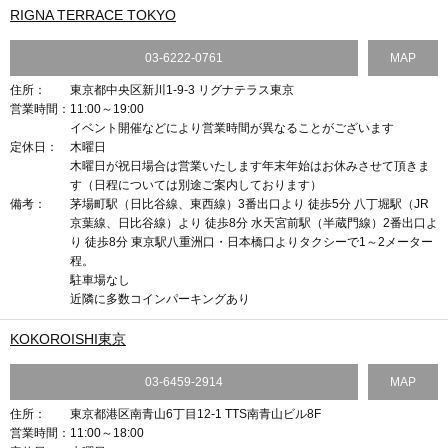
RIGNA TERRACE TOKYO
03-6222-0761
MAP
住所：
東京都中央区新川1-9-3 リグナテラス東京
営業時間：
11:00～19:00
イベント開催などにより営業時間が異なることがございます
定休日：
木曜日
木曜日が祝日場合は営業いたします年末年始はお休みさせて頂きま
す（日程については別途ご案内しております）
備考：
茅場町駅（日比谷線、東西線）3番出口より 徒歩5分 八丁堀駅（JR
京葉線、日比谷線）より 徒歩8分 水天宮前駅（半蔵門線）2番出口よ
り 徒歩8分 東京駅八重洲口・日本橋口よりタクシーで1～2メーター
程。
駐車場なし
近隣に多数コインパーキングあり
KOKOROISHI東京
03-6459-2914
MAP
住所：
東京都港区南青山6丁目12-1 TTS南青山ビル8F
営業時間：
11:00～18:00