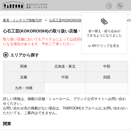
あなたにピッタリの
家具・インテリアを
家具・インテリア情報TOP
>
心石工芸(KOKOROISHI)
>
心石工芸(KOKOROISHI)
心石工芸(KOKOROISHI)の取り扱い店舗・ショールーム
並べ替え・絞り込みが
できるようになりました
取り扱い店舗においてもアイテムによっては品切れや未入荷、取り扱いが変更
になる場合があります。予めご了承ください。
MYクリップを見る
エリアから探す
関東
北海道・東北
中部
近畿
中国
四国
九州・沖縄
詳しい情報は、掲載の店舗・ショールーム、ブランド公式サイトへお問い合わ
せください。
お問い合わせ先の掲載がない場合は、TABROOM(タブルーム)にお問い合わせい
ただいても、ご案内はできません。
関東