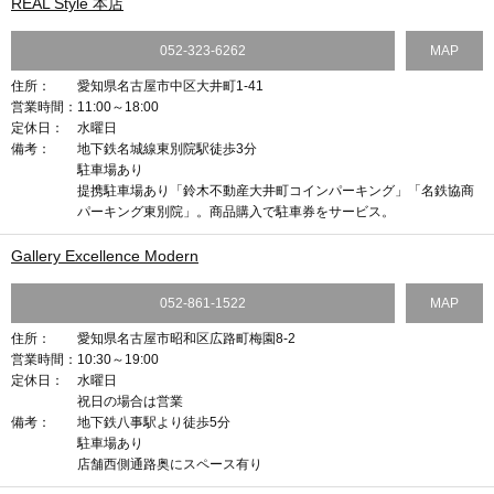
REAL Style 本店
052-323-6262
MAP
住所：
愛知県名古屋市中区大井町1-41
営業時間：
11:00～18:00
定休日：
水曜日
備考：
地下鉄名城線東別院駅徒歩3分
駐車場あり
提携駐車場あり「鈴木不動産大井町コインパーキング」「名鉄協商
パーキング東別院」。商品購入で駐車券をサービス。
Gallery Excellence Modern
052-861-1522
MAP
住所：
愛知県名古屋市昭和区広路町梅園8-2
営業時間：
10:30～19:00
定休日：
水曜日
祝日の場合は営業
備考：
地下鉄八事駅より徒歩5分
駐車場あり
店舗西側通路奥にスペース有り