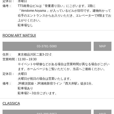
定休日：
水曜日
備考：
TTS南青山ビルは「骨董通り沿い」にございます。1階に
「Vendome Aoyama 」が入っているビルが目印です。建物向かって
右手のエントランスからお入りいただき、エレベーターで8階までお
上がりください。
駐車場なし
ROOM ART MATSUI
03-3781-5080
MAP
住所：
東京都品川区二葉3-22-2
営業時間：
11:00～19:30
※イベントや研修などがある場合は営業時間が異なる場合がござい
ます。ホームページをご覧いただくか、当店へご連絡ください。
定休日：
火曜日
火曜日が祝日の場合は営業いたします。
備考：
JR横須賀線・JR湘南新宿ライン『西大井駅』徒歩1分。
駐車場あり
駐車場2～3台分ございます。
CLASSICA