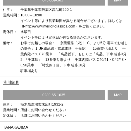
043-309-5657
MAP
住所：
千葉県千葉市若葉区高品町250-1
営業時間：
10:00～18:00
イベント等により営業時間が異なる場合がございます。詳しくは
HPhttp://www.interior-classica.com）をご覧ください。
定休日：
水曜日
イベント等により定休日が異なる場合がございます。
備考：
お車でお越しの場合： 京葉道路「穴川 I.C」より5分 電車でお越し
の場合： 1. JR総武線・京成電鉄「千葉駅」 15番乗り場より 千
葉内陸バス C70乗車 「高品坂下」もしくは「高品」下車 徒歩3分
2. 「千葉駅」 13番乗り場より 千葉内陸バス C40/41・C42/43・
C50乗車 「祐光四丁目」下車 徒歩10分
駐車場あり
荒川家具
0289-65-1635
MAP
住所：
栃木県鹿沼市末広町1932-2
営業時間：
店舗にお問い合わせください
定休日：
店舗にお問い合わせください
TANAKAJIMA