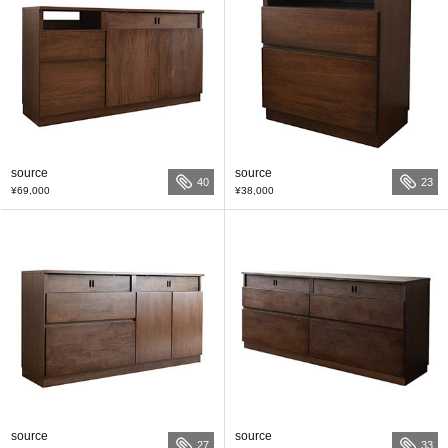
source
source
40
23
¥69,000
¥38,000
source
source
27
33