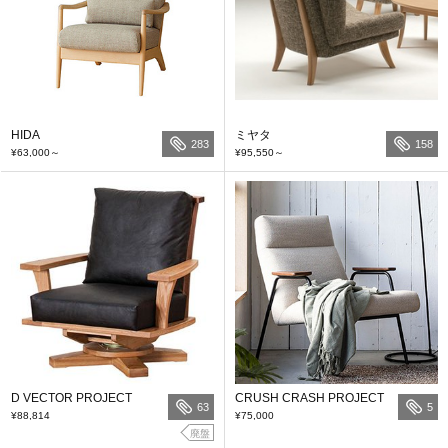
HIDA
ミヤタ
283
158
¥63,000
～
¥95,550
～
D VECTOR PROJECT
CRUSH CRASH PROJECT
63
5
¥88,814
¥75,000
廃盤