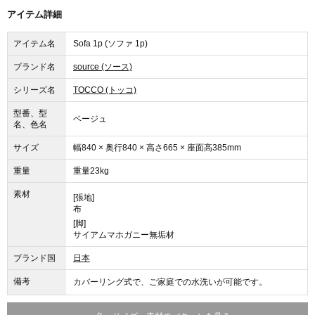
アイテム詳細
アイテム名
Sofa 1p (ソファ 1p)
ブランド名
source (ソース)
シリーズ名
TOCCO (トッコ)
型番、型
ベージュ
名、色名
サイズ
幅840 × 奥行840 × 高さ665 × 座面高385mm
重量
重量23kg
素材
[張地]
布
[脚]
サイアムマホガニー無垢材
ブランド国
日本
備考
カバーリング式で、ご家庭での水洗いが可能です。