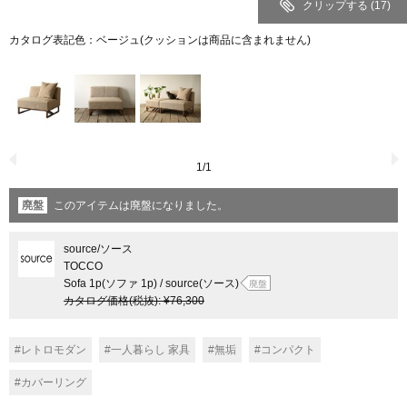
クリップする
(17)
カタログ表記色：ベージュ(クッションは商品に含まれません)
1
/
1
廃盤
このアイテムは廃盤になりました。
source
/ソース
TOCCO
Sofa 1p(ソファ 1p) / source(ソース)
廃盤
カタログ価格
(税抜)
:
¥76,300
#レトロモダン
#一人暮らし 家具
#無垢
#コンパクト
#カバーリング