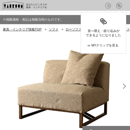
あなたにピッタリの
家具・インテリアを
※掲載価格・表記は掲載当時のものです。
家具・インテリア情報TOP
>
ソファ
>
ローソファ
>
source(ソース)のローソファ
並べ替え・絞り込みが
できるようになりました
MYクリップを見る