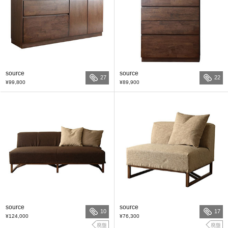
source
source
27
22
¥99,800
¥89,900
source
source
10
17
¥124,000
¥76,300
廃盤
廃盤