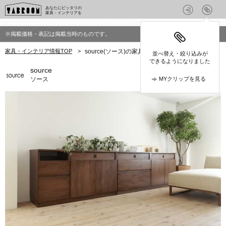
あなたにピッタリの
家具・インテリアを
※掲載価格・表記は掲載当時のものです。
家具・インテリア情報TOP
>
source(ソース)の家具
並べ替え・絞り込みが
できるようになりました
source
ソース
MYクリップを見る