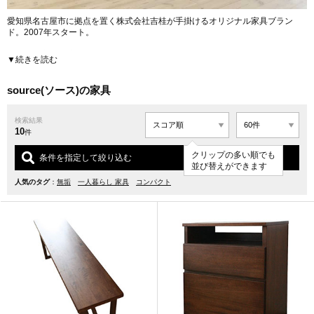
愛知県名古屋市に拠点を置く株式会社吉桂が手掛けるオリジナル家具ブラン
ド。2007年スタート。
日本の住空間設計で伝統的に多く用いられる寸法「江戸間」(88cm×176cm)を
▼続きを読む
家具設計に用いているのが最大の特徴。江戸間をモジュールとして設計に取り
入れることで、日本の住まいに美しく収まる合理性を持った家具が生まれる。
狭小なスペースでも、あとから買い足しても、すべての家具が気持ちよく配置
source(ソース)の家具
でき、統一感あるレイアウトが可能だ。
検索結果
マホガニー無垢材が美しい「TOCCO」シリーズ、北欧スタイルの「SALA」シ
10
リーズ、ウォールナット無垢材を使用した「BIS」シリーズなど、日本式モジュ
件
ールシステムを採用した多くのシリーズをリリースしている。
クリップの多い順でも
条件を指定して絞り込む
並び替えができます
人気のタグ
：
無垢
一人暮らし 家具
コンパクト