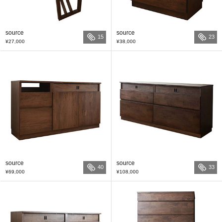
source
source
15
23
¥27,000
¥38,000
source
source
40
33
¥69,000
¥108,000