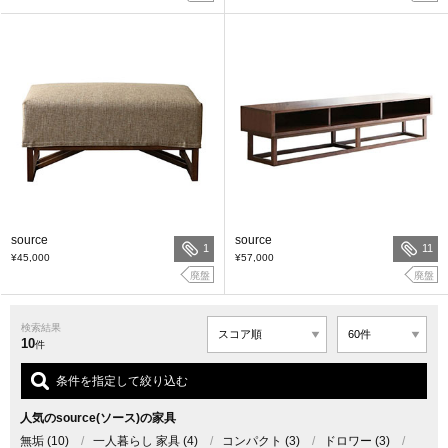
source
source
1
11
¥45,000
¥57,000
廃盤
廃盤
検索結果
10
件
条件を指定して絞り込む
人気のsource(ソース)の家具
無垢
(10)
/
一人暮らし 家具
(4)
/
コンパクト
(3)
/
ドロワー
(3)
/