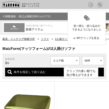
あなたにピッタリの
家具・インテリアを
※掲載価格・表記は掲載当時のものです。
今月のPICK UPアイテム
並べ替え・絞り込みが
新着アイテム
できるようになりました
MYクリップを見る
家具・インテリア情報TOP
>
ソファ
>
2人掛けソファ
>
MatzForm(マッツフ
MatzForm(マッツフォーム)の2人掛けソファ
検索結果
1
件
クリップの多い順でも
条件を指定して絞り込む
並び替えができます