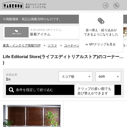
あなたにピッタリの
家具・インテリアを
※掲載価格・表記は掲載当時のものです。
今月のPICK UPアイテム
並べ替え・絞り込みが
新着アイテム
できるようになりました
MYクリップを見る
家具・インテリア情報TOP
>
ソファ
>
コーナーソファ
>
Life Editorial
Life Editorial Store(ライフエディトリアルストア)のコーナー…
)
検索結果
1
件
クリップの多い順でも
条件を指定して絞り込む
並び替えができます