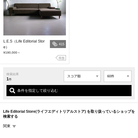
L.E.S（Life Editorial Stor
415
e）
¥190,000
～
廃盤
検索結果
1
件
条件を指定して絞り込む
Life Editorial Store(ライフエディトリアルストア) を取り扱っているショップを
検索する
関東