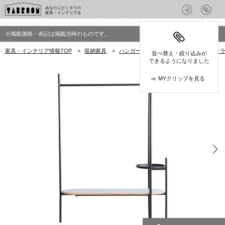
あなたにピッタリの
家具・インテリアを
※掲載価格・表記は掲載当時のものです。
家具・インテリア情報TOP
>
収納家具
>
ハンガーラック・コートハンガー
>
クラ
並べ替え・絞り込みが
できるようになりました
MYクリップを見る