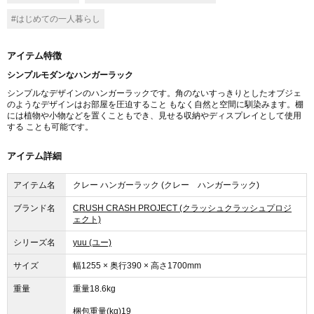
#はじめての一人暮らし
アイテム特徴
シンプルモダンなハンガーラック
シンプルなデザインのハンガーラックです。角のないすっきりとしたオブジェ
のようなデザインはお部屋を圧迫すること もなく自然と空間に馴染みます。棚
には植物や小物などを置くこともでき、見せる収納やディスプレイとして使用
する ことも可能です。
アイテム詳細
アイテム名
クレー ハンガーラック (クレー ハンガーラック)
ブランド名
CRUSH CRASH PROJECT (クラッシュクラッシュプロジ
ェクト)
シリーズ名
yuu (ユー)
サイズ
幅1255 × 奥行390 × 高さ1700mm
重量
重量18.6kg
梱包重量(kg)19