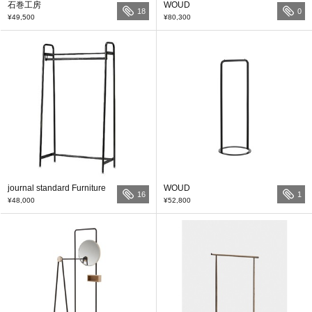
石巻工房
WOUD
18
0
¥49,500
¥80,300
journal standard Furniture
WOUD
16
1
¥48,000
¥52,800