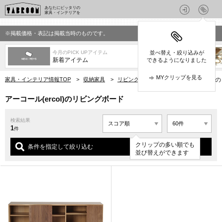
あなたにピッタリの
家具・インテリアを
※掲載価格・表記は掲載当時のものです。
今月のPICK UPアイテム
並べ替え・絞り込みが
新着アイテム
できるようになりました
MYクリップを見る
家具・インテリア情報TOP
>
収納家具
>
リビングボード
>
アーコール(ercol
アーコール(ercol)のリビングボード
検索結果
1
件
クリップの多い順でも
条件を指定して絞り込む
並び替えができます