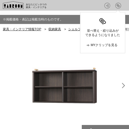
あなたにピッタリの
家具・インテリアを
※掲載価格・表記は掲載当時のものです。
家具・インテリア情報TOP
>
収納家具
>
シェルフ
>
小島工芸のシェルフ
>
特
並べ替え・絞り込みが
できるようになりました
MYクリップを見る