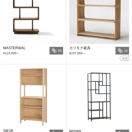
MASTERWAL
カリモク家具
89
18
¥115,000
～
¥237,060
～
廃盤
SIEVE
ienowa