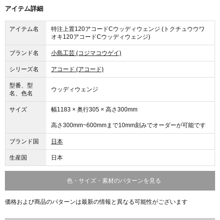
アイテム詳細
アイテム名
特注上置120アコードCウッディウェンジ (トクチュウウワ
オキ120アコードCウッディウェンジ)
ブランド名
小島工芸 (コジマコウゲイ)
シリーズ名
アコード (アコード)
型番、型
ウッディウェンジ
名、色名
サイズ
幅1183 × 奥行305 × 高さ300mm
高さ300mm~600mmまで10mm刻みでオーダーが可能です
ブランド国
日本
生産国
日本
色・サイズ・素材のパターンを見る
価格および商品のパターンは最新の情報と異なる可能性がございます