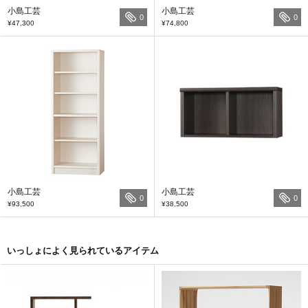
小島工芸
小島工芸
0
0
¥47,300
¥74,800
小島工芸
小島工芸
0
0
¥93,500
¥38,500
いっしょによく見られているアイテム