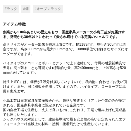
#ラック
#棚
#オープンラック
アイテム特徴
創業から130年あまりの歴史をもつ、国産家具メーカーの小島工芸がお届けす
る、発売から30年以上にわたって愛され続けている定番のシェルフです。
高さサイズがオーダー出来る特注上置Cです。幅1183mm、奥行き305mmは固
定ですが、高さ300mmから最大600mmまで、10mm単位でお好きなサイズにオ
ーダーができます。
ハイタイプのアコードとボルトとナットで上下連結して、付属の耐震補助具で
天井に突っ張ることも可能です(標準的な天井高2400mmだと、上置高さは520
mmが適しています)。
特注上置Cには、棚板が1段分付属していますので、収納物に合わせてお使い頂
けます。また、同じ棚板を使用していますので、ハイタイプ、ロータープに流
用も出来ます。
小島工芸は日本家具産業振興会から、厳格な審査をクリアした企業のみが認定
される、国産家具事業者に認定されている企業です。
国内自社工場で生産し、丈夫で良いものにこだわり、工場で組み上げた完成品
でお届けいたします。
シックハウスの対策として、建築基準法で最も安全性の高いと定められたエフ
フォースター相当以上の材料・塗料・接着剤だけで生産しています。