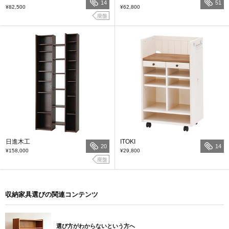
14
51
¥82,500
¥62,800
廃盤
日進木工
ITOKI
20
14
¥158,000
¥29,800
廃盤
収納家具選びの関連コンテンツ
選び方がわからないという方へ