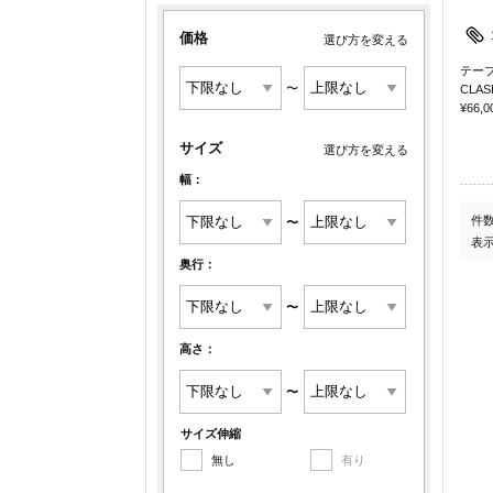
価格
選び方を変える
テー
〜
CLAS
¥66,0
サイズ
選び方を変える
幅：
件
〜
表
奥行：
〜
高さ：
〜
サイズ伸縮
無し
有り