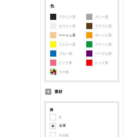
色
ブラック系
グレー系
ホワイト系
ブラウン系
ベージュ系
オレンジ系
イエロー系
グリーン系
ブルー系
パープル系
ピンク系
レッド系
その他
素材
脚
木
金属
その他
スチール