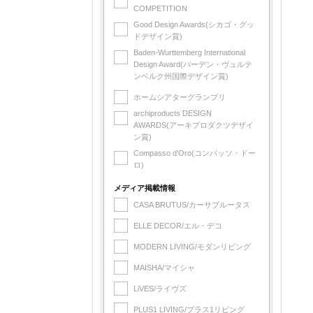
COMPETITION
Good Design Awards(シカゴ・グッ
ドデザイン賞)
Baden-Wurttemberg International
Design Award(バーデン・ヴュルテ
ンベルク州国際デザイン賞)
ホームシアターグランプリ
archiproducts DESIGN
AWARDS(アーキプロダクツデザイ
ン賞)
Compasso d'Oro(コンパッソ・ドー
ロ)
メディア掲載情報
CASA BRUTUS/カーサブルータス
ELLE DECOR/エル・デコ
MODERN LIVING/モダンリビング
MAISHA/マイシャ
LiVES/ライヴズ
PLUS1 LIVING/プラス1リビング