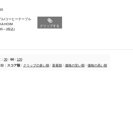
16
ブル/コーヒーテーブル
KA HOIM
クリップする
00
～
(税込)
数：
30
/
60
/
120
示順：
スコア順
/
クリップの多い順
/
新着順
/
価格の安い順
/
価格の高い順