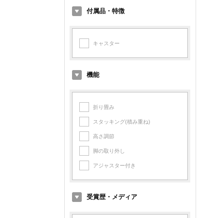
フランス
デンマーク製
付属品・特徴
フィンランド
オランダ製
スイス
イギリス製
キャスター
スペイン
アメリカ製
スウェーデン
フランス製
機能
シンガポール
フィンランド製
台湾
スイス製
中国
折り畳み
スペイン製
スタッキング(積み重ね)
スウェーデン製
高さ調節
台湾製
脚の取り外し
中国製
アジャスター付き
受賞歴・メディア