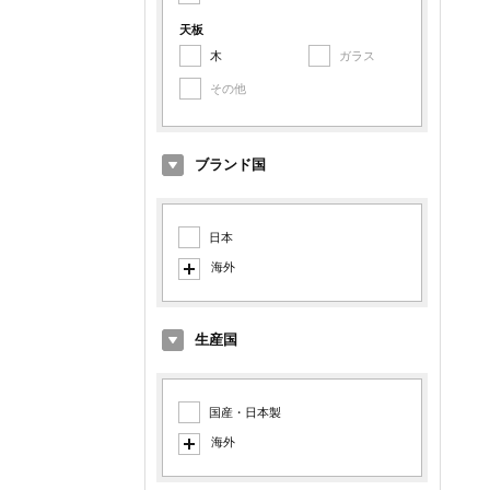
アルミ
天板
木
ガラス
鉄
その他
その他金属
ブランド国
日本
海外
イタリア
ドイツ
生産国
デンマーク
オランダ
国産・日本製
イギリス
海外
アメリカ
イタリア製