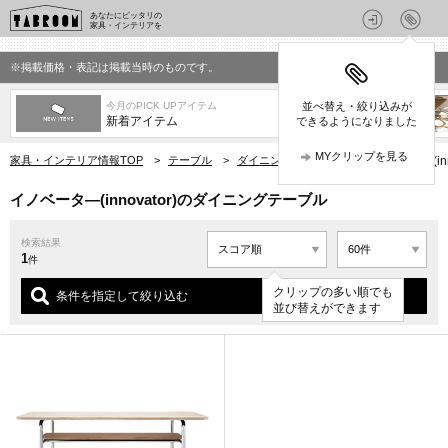
あなたにピッタリの
家具・インテリアを
※掲載価格・表記は掲載当時のものです。
今月のPICK UPアイテム
並べ替え・絞り込みが
新着アイテム
できるようになりました
MYクリップを見る
家具・インテリア情報TOP
>
テーブル
>
ダイニングテーブル
>
イノベータ―(in
イノベータ―(innovator)のダイニングテーブル
検索結果
1
件
クリップの多い順でも
条件を指定して絞り込む
並び替えができます