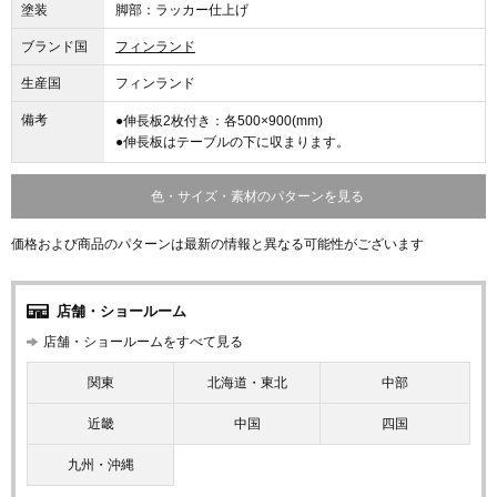
塗装
脚部：ラッカー仕上げ
ブランド国
フィンランド
生産国
フィンランド
備考
●伸長板2枚付き：各500×900(mm)
●伸長板はテーブルの下に収まります。
色・サイズ・素材のパターンを見る
価格および商品のパターンは最新の情報と異なる可能性がございます
店舗・ショールーム
店舗・ショールームをすべて見る
関東
北海道・東北
中部
近畿
中国
四国
九州・沖縄