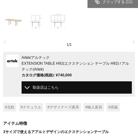
クリップする
(11)
1
/
1
Artek
/アルテック
EXTENSION TABLE H92(エクステンション テーブル H92) / アル
テック(Artek)
カタログ価格
(税抜)
:
¥740,000
取扱店はこちら
#北欧
#ナチュラル
#デザイナーズ家具
#輸入家具
#高級
アイテム特徴
3サイズで使えるアアルトデザインのエクステンションテーブル