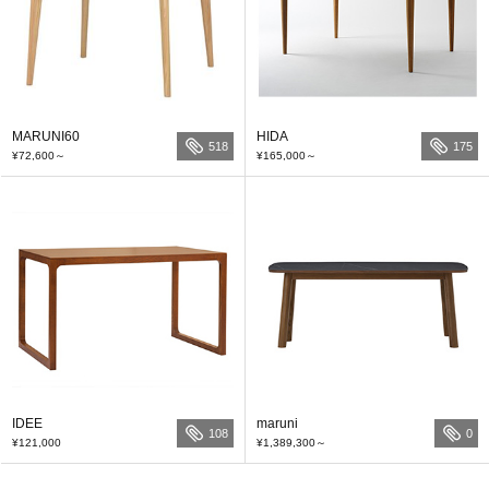
MARUNI60
HIDA
518
175
¥72,600
～
¥165,000
～
IDEE
maruni
108
0
¥121,000
¥1,389,300
～