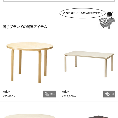
同じブランドの関連アイテム
Artek
Artek
316
31
¥55,000
～
¥217,000
～