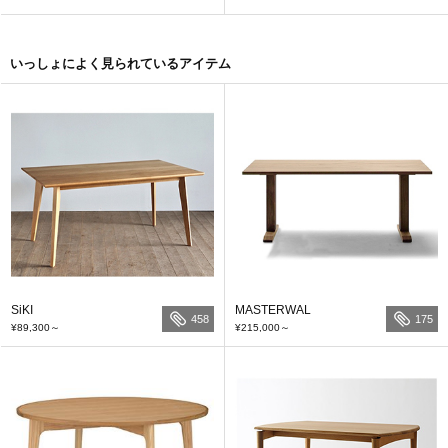
いっしょによく見られているアイテム
SiKI
MASTERWAL
458
175
¥89,300
～
¥215,000
～