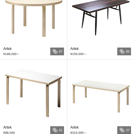
Artek
Artek
87
86
¥198,000
～
¥159,000
～
Artek
Artek
81
37
¥98,000
¥315,000
～