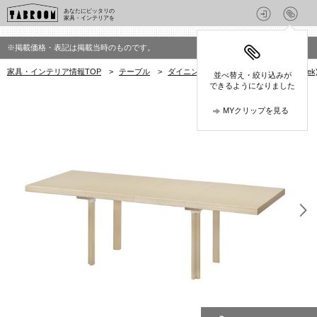
あなたにピッタリの
家具・インテリアを
※掲載価格・表記は掲載当時のものです。
家具・インテリア情報TOP
>
テーブル
>
ダイニングテーブル
>
アルテック(Art
並べ替え・絞り込みが
できるようになりました
MYクリップを見る