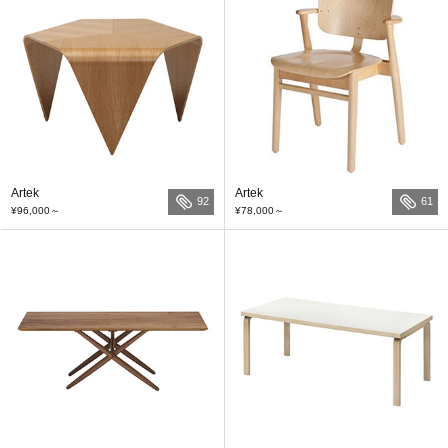
Artek
Artek
92
61
¥96,000
～
¥78,000
～