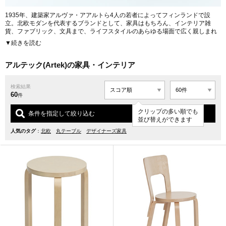
1935年、建築家アルヴァ・アアルトら4人の若者によってフィンランドで設
立。北欧モダンを代表するブランドとして、家具はもちろん、インテリア雑
貨、ファブリック、文具まで、ライフスタイルのあらゆる場面で広く親しまれ
る。
▼続きを読む
フィンランド産の木材を活用するため、アアルト特有のL-leg(エルレッグ)とい
う曲げ技法を開発。安定した品質での大量供給を可能とし、Stool 60をはじめ
アルテック(Artek)の家具・インテリア
とする名作家具を次々と輩出してきた。シンプルで洗練されたフォルムの家具
は用途・場所を選ばず、本国フィンランドではあちらこちらでArtekの家具を目
検索結果
にすることができる。今やその評判は海を越え、“世界の定番”としてグローバル
60
に評価を高め続けている。
件
クリップの多い順でも
「Artek」は、「Art」と「Technology」を掛け合わせた造語。芸術は技術を取
条件を指定して絞り込む
並び替えができます
り入れることで機能的になり、技術は芸術を取り入れることで洗練されたもの
になるというコンセプトがそのまま名前に宿っている。
人気のタグ
：
北欧
丸テーブル
デザイナーズ家具
URL:
http://www.artek.fi/