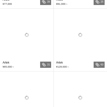
39
25
¥77,000
¥81,000
～
Artek
Artek
31
60
¥65,000
～
¥129,000
～