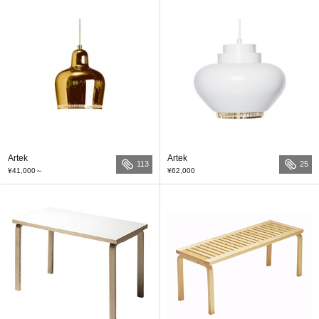
Artek
Artek
113
25
¥41,000
～
¥62,000