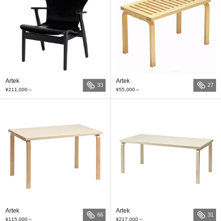
Artek
Artek
33
27
¥211,000
～
¥55,000
～
Artek
Artek
66
31
¥115,000
～
¥217,000
～