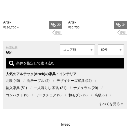
Artek
Artek
20
34
¥120,750
～
¥36,750
廃盤
廃盤
検索結果
60
件
条件を指定して絞り込む
人気のアルテック(Artek)の家具・インテリア
北欧
(45)
/
丸テーブル
(2)
/
デザイナーズ家具
(52)
/
輸入家具
(51)
/
一人暮らし 家具
(21)
/
ナチュラル
(20)
/
コンパクト
(9)
/
ワークチェア
(9)
/
和モダン
(9)
/
高級
(9)
/
ミッドセンチュリー
(8)
/
オーク
(7)
/
パイン
(6)
/
ローチェア
(6)
/
すべてを見る
名作
(5)
/
名作照明
(4)
/
HOUSING(ハウジング)2017年6月号
(3)
/
センターテーブル
(3)
/
ダイニング
(3)
/
HOUSING(ハウジング)2015年6月号
(2)
/
Tweet