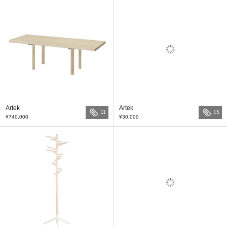
Artek
Artek
11
15
¥740,000
¥30,000