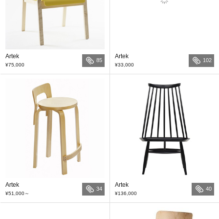
Artek
Artek
85
102
¥75,000
¥33,000
Artek
Artek
34
40
¥51,000
～
¥136,000