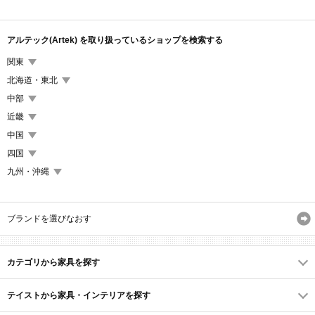
HOUSING(ハウジング)2017年2月号
(2)
/
ハイバックチェア
(2)
/
モダン
(2)
/
リビング
(2)
/
リラックスインテリア
(2)
/
円卓
(2)
アルテック(Artek) を取り扱っているショップを検索する
関東
北海道・東北
中部
近畿
中国
四国
九州・沖縄
ブランドを選びなおす
カテゴリから家具を探す
テイストから家具・インテリアを探す