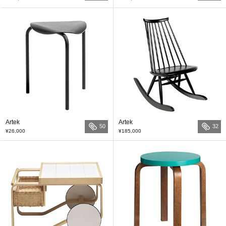
Artek
Artek
50
32
¥26,000
¥185,000