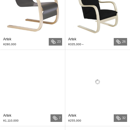
Artek
Artek
23
26
¥280,000
¥335,000
～
Artek
Artek
7
32
¥1,110,000
¥255,000