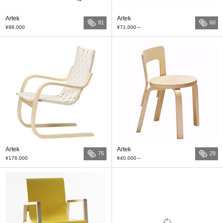
Artek
Artek
81
60
¥98,000
¥71,000
～
Artek
Artek
75
29
¥176,000
¥40,000
～