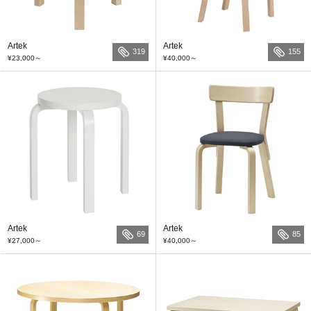
Artek
Artek
319
155
¥23,000
～
¥40,000
～
Artek
Artek
69
85
¥27,000
～
¥40,000
～