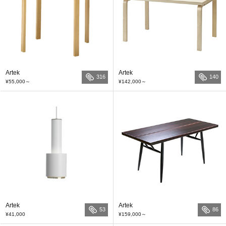
Artek
Artek
316
140
¥55,000
～
¥142,000
～
Artek
Artek
53
86
¥41,000
¥159,000
～