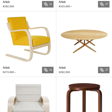
Artek
Artek
31
37
¥292,000
¥315,000
～
Artek
Artek
41
37
¥273,000
～
¥292,000