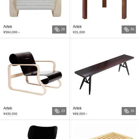
Artek
Artek
28
65
¥584,000
～
¥31,000
Artek
Artek
23
25
¥430,000
¥89,000
～