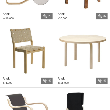
Artek
Artek
23
37
¥410,000
¥35,000
Artek
Artek
42
87
¥74,000
¥198,000
～