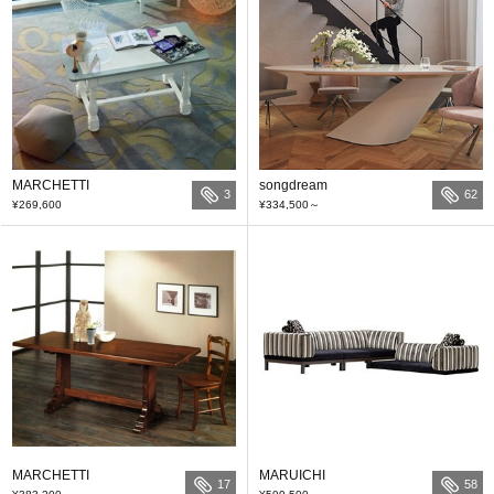
MARCHETTI
songdream
3
62
¥269,600
¥334,500
～
MARCHETTI
MARUICHI
17
58