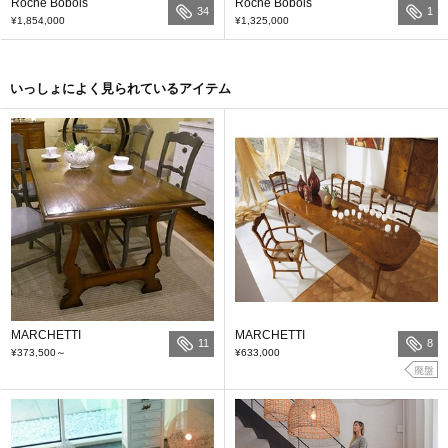
Roche Bobois
Roche Bobois
34
1
¥1,854,000
¥1,325,000
いっしょによく見られているアイテム
MARCHETTI
MARCHETTI
11
8
¥373,500
～
¥633,000
廃盤