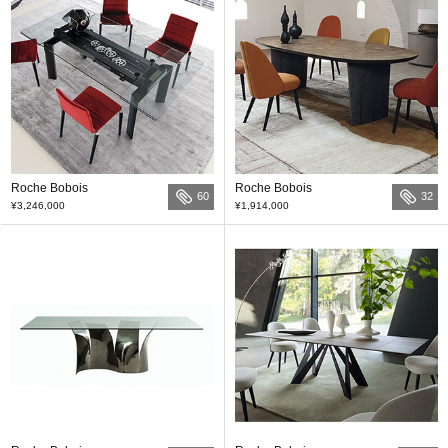
Roche Bobois
Roche Bobois
60
32
¥3,246,000
¥1,914,000