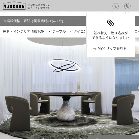
あなたにピッタリの
家具・インテリアを
※掲載価格・表記は掲載当時のものです。
家具・インテリア情報TOP
>
テーブル
>
ダイニングテーブル
>
Roche Bobo
並べ替え・絞り込みが
できるようになりました
MYクリップを見る