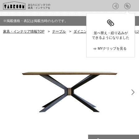
あなたにピッタリの
家具・インテリアを
※掲載価格・表記は掲載当時のものです。
家具・インテリア情報TOP
>
テーブル
>
ダイニングテーブル
>
クラッシュプロジェ
並べ替え・絞り込みが
できるようになりました
MYクリップを見る