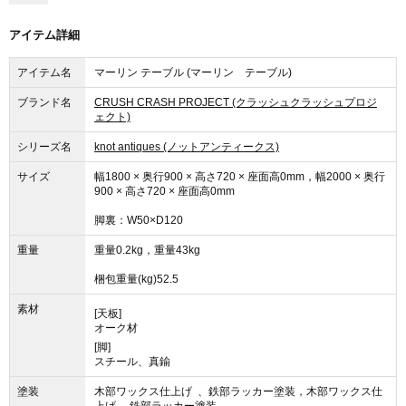
アイテム詳細
アイテム名
マーリン テーブル (マーリン テーブル)
ブランド名
CRUSH CRASH PROJECT (クラッシュクラッシュプロジ
ェクト)
シリーズ名
knot antiques (ノットアンティークス)
サイズ
幅1800 × 奥行900 × 高さ720 × 座面高0mm，幅2000 × 奥行
900 × 高さ720 × 座面高0mm
脚裏：W50×D120
重量
重量0.2kg，重量43kg
梱包重量(kg)52.5
素材
[天板]
オーク材
[脚]
スチール、真鍮
塗装
木部ワックス仕上げ 、鉄部ラッカー塗装，木部ワックス仕