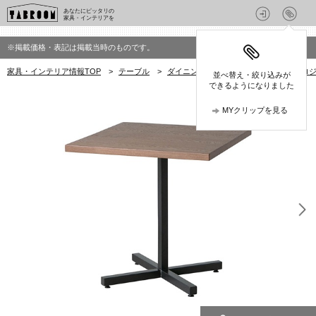
あなたにピッタリの
家具・インテリアを
※掲載価格・表記は掲載当時のものです。
家具・インテリア情報TOP
>
テーブル
>
ダイニングテーブル
>
クラッシュプロジェ
並べ替え・絞り込みが
できるようになりました
MYクリップを見る