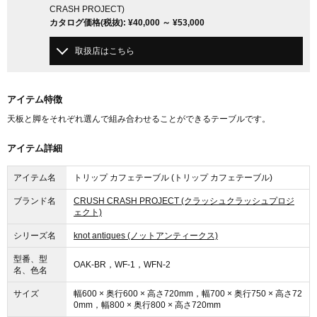
CRASH PROJECT)
カタログ価格
(税抜)
:
¥40,000
～
¥53,000
取扱店はこちら
アイテム特徴
天板と脚をそれぞれ選んで組み合わせることができるテーブルです。
アイテム詳細
アイテム名
トリップ カフェテーブル (トリップ カフェテーブル)
ブランド名
CRUSH CRASH PROJECT (クラッシュクラッシュプロジ
ェクト)
シリーズ名
knot antiques (ノットアンティークス)
型番、型
OAK-BR，WF-1，WFN-2
名、色名
サイズ
幅600 × 奥行600 × 高さ720mm，幅700 × 奥行750 × 高さ72
0mm，幅800 × 奥行800 × 高さ720mm