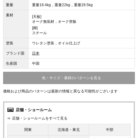
重量
重量18.4kg，重量22kg，重量28.5kg
素材
[天板]
オーク無垢材，オーク突板
[脚]
スチール
塗装
ウレタン塗装，オイル仕上げ
ブランド国
日本
生産国
中国
色・サイズ・素材のパターンを見る
価格および商品のパターンは最新の情報と異なる可能性がございます
店舗・ショールーム
店舗・ショールームをすべて見る
関東
北海道・東北
中部