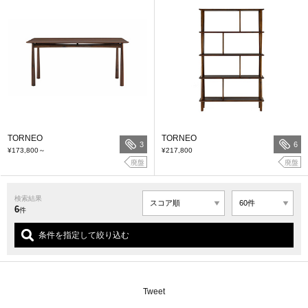
TORNEO
TORNEO
3
6
¥173,800
～
¥217,800
廃盤
廃盤
検索結果
6
件
条件を指定して絞り込む
Tweet