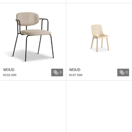
WOUD
WOUD
0
0
¥132,000
¥137,500