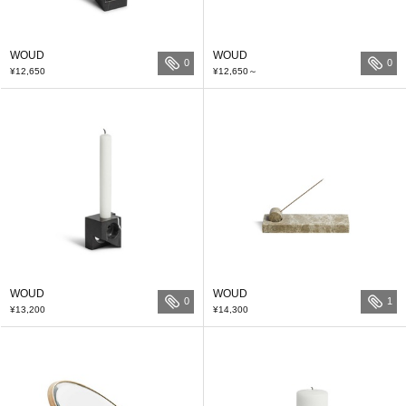
WOUD
WOUD
0
0
¥12,650
¥12,650
～
WOUD
WOUD
0
1
¥13,200
¥14,300