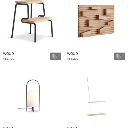
WOUD
WOUD
1
1
¥62,700
¥68,200