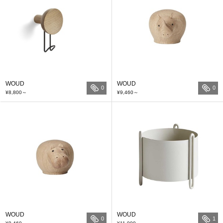
WOUD
WOUD
0
0
¥8,800
～
¥9,460
～
WOUD
WOUD
0
1