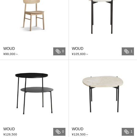
WOUD
WOUD
0
1
¥99,000
～
¥105,600
～
WOUD
WOUD
0
1
¥126,500
¥126,500
～