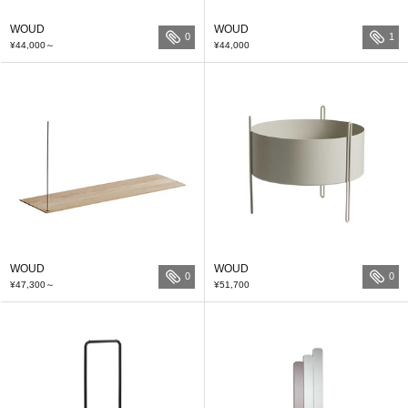
WOUD
WOUD
0
1
¥44,000
～
¥44,000
WOUD
WOUD
0
0
¥47,300
～
¥51,700