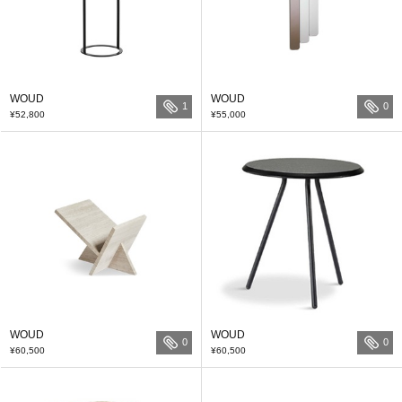
WOUD
WOUD
1
0
¥52,800
¥55,000
WOUD
WOUD
0
0
¥60,500
¥60,500