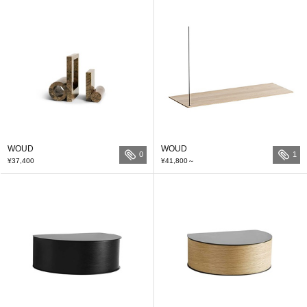
WOUD
WOUD
0
1
¥37,400
¥41,800
～