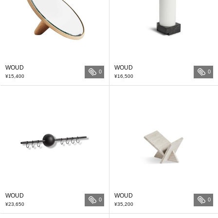
WOUD
WOUD
0
0
¥15,400
¥16,500
WOUD
WOUD
0
0
¥23,650
¥35,200