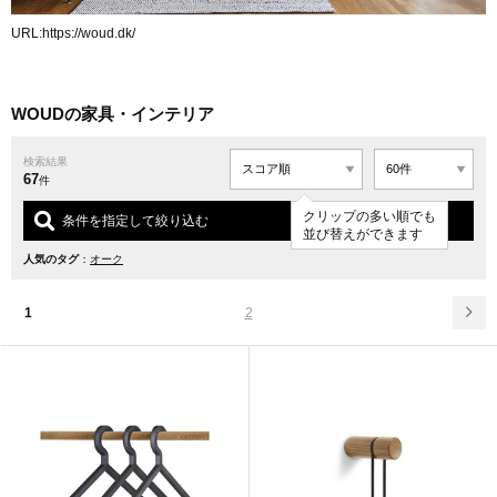
URL:
https://woud.dk/
WOUDの家具・インテリア
検索結果
67
件
クリップの多い順でも
条件を指定して絞り込む
並び替えができます
人気のタグ
：
オーク
1
2