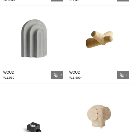
¥9,460
～
¥11,000
WOUD
WOUD
0
1
¥11,550
¥11,550
～