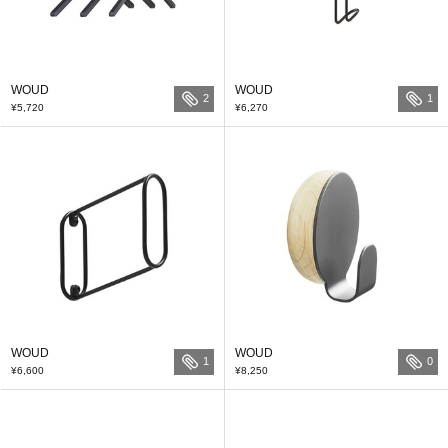
WOUD
WOUD
2
1
¥5,720
¥6,270
WOUD
WOUD
1
0
¥6,600
¥8,250