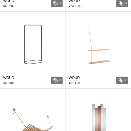
WOUD
WOUD
2
0
¥68,200
¥74,800
～
WOUD
WOUD
0
2
¥80,300
¥81,400
～