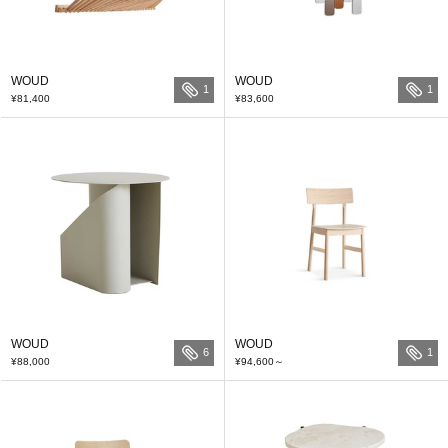
WOUD
WOUD
1
1
¥81,400
¥83,600
WOUD
WOUD
6
1
¥88,000
¥94,600
～