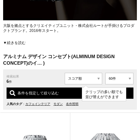
大阪を拠点とするクリエイティブユニット・株式会社ルートが手掛けるプロダ
クトブランド。2016年スタート。
地球に最も多く存在していながら、純度100%のものは自然界にほとんどない金
▼続きを読む
属「アルミニウム」。精錬が可能になった1800年代以降、加工のしやすさと美
しさから素材として欠かせないものになったアルミニウムの可能性を追求した
プロダクト開発を掲げ、プロデューサー、プロダクトデザイナー、照明職人が
アルミナム デザイン コンセプト(ALMINUM DESIGN
チームを組み第1弾としてLED照明をリリース。60枚のアルミニウムのプレー
CONCEPT)のイ… )
トを用いて直接光源を露出させない独特な製品を作り出した。生産はすべて職
人による手作業。2型3色のスタンダードモデルのほか、計54パターンから選べ
るカスタムオーダーモデルもラインナップする。
検索結果
6
件
クリップの多い順でも
条件を指定して絞り込む
並び替えができます
人気のタグ
：
カフェインテリア
モダン
名作照明