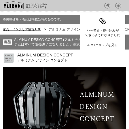
あなたにピッタリの
家具・インテリアを
※掲載価格・表記は掲載当時のものです。
家具・インテリア情報TOP
>
アルミナム デザイン コンセプト(ALMINUM DESIG
並べ替え・絞り込みが
できるようになりました
ALMINUM DESIGN CONCEPT (アルミナム デザイン コンセプト)のアイ
廃盤
テムはすべて販売終了になりました。※2019年8月
MYクリップを見る
ALMINUM DESIGN CONCEPT
アルミナム デザイン コンセプト