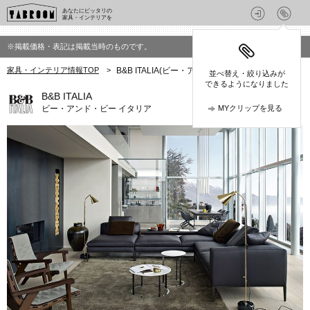
あなたにピッタリの
家具・インテリアを
※掲載価格・表記は掲載当時のものです。
家具・インテリア情報TOP
>
B&B ITALIA(ビー・アンド・ビー イタリア)の家具
並べ替え・絞り込みが
できるようになりました
B&B ITALIA
ビー・アンド・ビー イタリア
MYクリップを見る