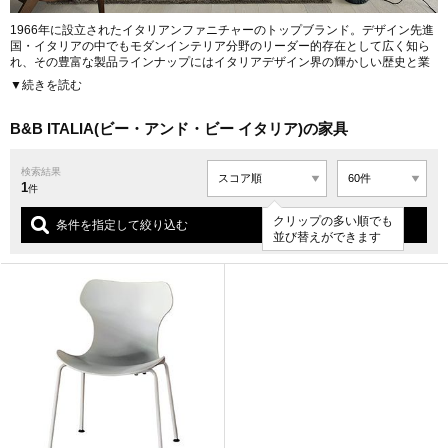
1966年に設立されたイタリアンファニチャーのトップブランド。デザイン先進
国・イタリアの中でもモダンインテリア分野のリーダー的存在として広く知ら
れ、その豊富な製品ラインナップにはイタリアデザイン界の輝かしい歴史と業
績が反映されている。日本国内においても多くの人が憧れるインテリアブラン
▼続きを読む
ドに挙げる1つだ。
Antonio Citterio(アントニオ・チッテリオ）、Edward Barber and Jay Osgerby
B&B ITALIA(ビー・アンド・ビー イタリア)の家具
(エドワード・バーバー アンド ジェイ・オズガビー)、深澤直人など、世界的デ
ザイナーがデザインを手掛け、そのデッサンを具現化するための「研究開発セ
検索結果
ンター」を自社で有し技術革新を続けている。工場はイタリア国内に構え、す
1
べての製品が「Made by Italy」。イタリアン家具のリーディングカンパニーと
件
して、世界中のインテリアシーンに刺激と影響を与えている。
クリップの多い順でも
URL:
https://bebitalia.co.jp
条件を指定して絞り込む
並び替えができます