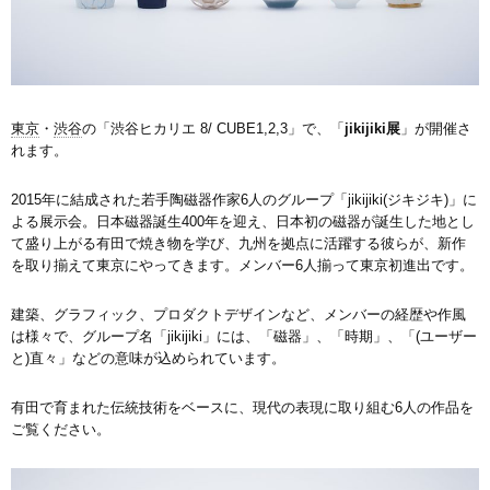
東京
・
渋谷
の「渋谷ヒカリエ 8/ CUBE1,2,3」で、「
jikijiki展
」が開催さ
れます。
2015年に結成された若手陶磁器作家6人のグループ「jikijiki(ジキジキ)」に
よる展示会。日本磁器誕生400年を迎え、日本初の磁器が誕生した地とし
て盛り上がる有田で焼き物を学び、九州を拠点に活躍する彼らが、新作
を取り揃えて東京にやってきます。メンバー6人揃って東京初進出です。
建築、グラフィック、プロダクトデザインなど、メンバーの経歴や作風
は様々で、グループ名「jikijiki」には、「磁器」、「時期」、「(ユーザー
と)直々」などの意味が込められています。
有田で育まれた伝統技術をベースに、現代の表現に取り組む6人の作品を
ご覧ください。