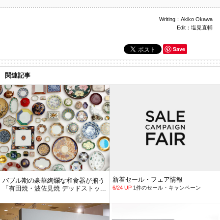
Writing：Akiko Okawa
Edit：塩見直輔
Save
関連記事
新着セール・フェア情報
バブル期の豪華絢爛な和食器が揃う
「有田焼・波佐見焼 デッドストッ...
6/24 UP
1件のセール・キャンペーン