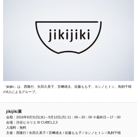
「jikijiki」は、西隆行、矢田久美子、宮﨑雄太、佐藤もも子、ヨシノヒトシ、鳥飼千晴
の6人によるグループ。
jikijiki展
会期：2016年8月31日(水)～9月12日(月) 11：00～20：00 ※最終日～17：00
会場：渋谷ヒカリエ 8/ CUBE1,2,3
入場料：無料
主催：西隆行 / 矢田久美子 / 宮﨑雄太 / 佐藤もも子 / ヨシノヒトシ / 鳥飼千晴