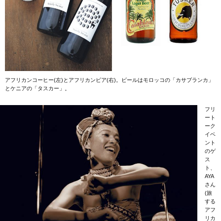
アフリカンコーヒー(左)とアフリカンビア(右)。ビールはモロッコの「カサブランカ」
とケニアの「タスカー」。
フリ
ート
ーク
イベ
ント
のゲ
ス
ト、
AYA
さん
(旅
する
アフ
リカ