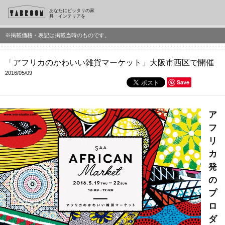
あなたにピッタリの家
具・インテリアを
※掲載価格・表記は掲載当時のものです。
「アフリカのかわいい雑貨マーケット」大阪市西区で開催
2016/05/09
Save
ア
フ
リ
カ
発
の
プ
ロ
ダ