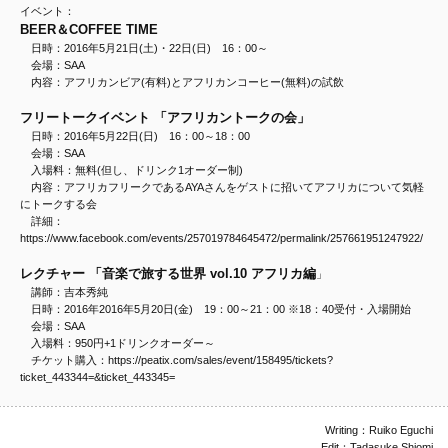
イベント：
BEER＆COFFEE TIME
日時：2016年5月21日(土)・22日(日) 16：00～
会場：SAA
内容：アフリカンビア(有料)とアフリカンコーヒー(無料)の試飲
フリートークイベント 「アフリカントークの会」
日時：2016年5月22日(日) 16：00～18：00
会場：SAA
入場料：無料(但し、ドリンク1オーダー制)
内容：アフリカフリークであるAYAさんをゲストに招いてアフリカについて気軽
にトークする会
詳細：
https://www.facebook.com/events/257019784645472/permalink/257661951247922/
レクチャー 「音楽で旅する世界 vol.10 アフリカ編
」
講師：吉本秀純
日時：2016年2016年5月20日(金) 19：00～21：00 ※18：40受付・入場開始
会場：SAA
入場料：950円+1ドリンクオーダー～
チケット購入：https://peatix.com/sales/event/158495/tickets?
ticket_443344=&ticket_443345=
Writing：Ruiko Eguchi
Edit：Tadasuke Shiomi