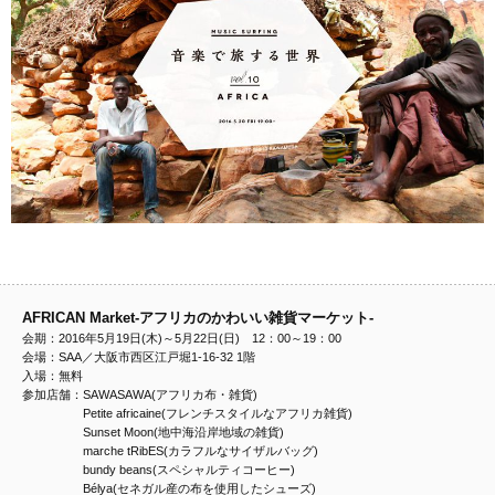
AFRICAN Market-アフリカのかわいい雑貨マーケット-
会期：2016年5月19日(木)～5月22日(日) 12：00～19：00
会場：SAA／大阪市西区江戸堀1-16-32 1階
入場：無料
参加店舗：SAWASAWA(アフリカ布・雑貨)
Petite africaine(フレンチスタイルなアフリカ雑貨)
Sunset Moon(地中海沿岸地域の雑貨)
marche tRibES(カラフルなサイザルバッグ)
bundy beans(スペシャルティコーヒー)
Bélya(セネガル産の布を使用したシューズ)