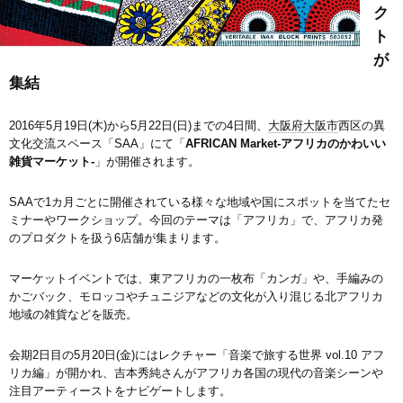
ク
ト
が
集結
2016年5月19日(木)から5月22日(日)までの4日間、
大阪府
大阪市
西区の異
文化交流スペース「SAA」にて「
AFRICAN Market-アフリカのかわいい
雑貨マーケット-
」が開催されます。
SAAで1カ月ごとに開催されている様々な地域や国にスポットを当てたセ
ミナーやワークショップ。今回のテーマは「アフリカ」で、アフリカ発
のプロダクトを扱う6店舗が集まります。
マーケットイベントでは、東アフリカの一枚布「カンガ」や、手編みの
かごバック、モロッコやチュニジアなどの文化が入り混じる北アフリカ
地域の雑貨などを販売。
会期2日目の5月20日(金)にはレクチャー「音楽で旅する世界 vol.10 アフ
リカ編」が開かれ、吉本秀純さんがアフリカ各国の現代の音楽シーンや
注目アーティーストをナビゲートします。