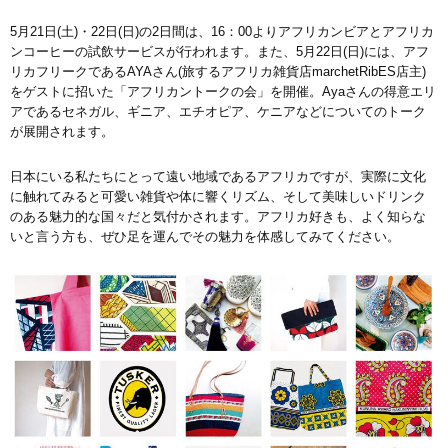
5月21日(土)・22日(日)の2日間は、16：00よりアフリカンビアとアフリカ
ンコーヒーの試飲サービスが行われます。また、5月22日(日)には、アフ
リカフリークであるAYAさん(旅するアフリカ雑貨店marchetRibES店主)
をゲストに招いた「アフリカントークの会」を開催。Ayaさんの得意エリ
アであるセネガル、ギニア、エチオピア、ケニアなどについてのトーク
が展開されます。
日本にいる私たちにとって遠い地域であるアフリカですが、実際に文化
に触れてみると可愛い雑貨や体に響くリズム、そして美味しいドリンク
のある魅力的な国々だと気付かされます。アフリカ好きも、よく知らな
いと言う方も、ぜひ足を運んでその魅力を体感してみてください。