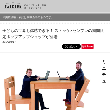
あなたにピッタリの家
具・インテリアを
※掲載価格・表記は掲載当時のものです。
子どもの世界も体感できる！ ストッケ×センプレの期間限
定ポップアップショップが登場
2014/03/17
Save
ミ
ニ
チ
ュ