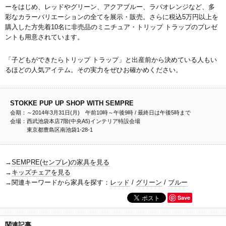
ーをはじめ、レッドやグリーン、アクアブルー、ラパオレンジなど、多
彩なカラーバリエーションの全てを展示・販売。さらに税込5万円以上を
購入した方先着10名に非売品のミニチュア・トリップ トラップのプレゼ
ントも用意されています。
「子どもができたらトリップ トラップ」と出産前から決めている人もい
るほどの人気アイテム。その実力をぜひお確かめください。
STOKKE PUP UP SHOP WITH SEMPRE
会期：～2014年3月31日(月) 午前10時～午後9時 / 最終日は午後5時まで
会場：西武池袋本店7階(中央A5)インテリア特設会場
東京都豊島区南池袋1-28-1
→
SEMPRE(センプレ)の家具を見る
→
キッズチェアを見る
→関連キーワードから家具を探す：
レッド
/
グリーン
/
ブルー
Save
関連記事