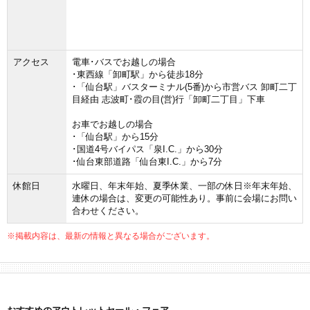
アクセス
電車･バスでお越しの場合
･東西線「卸町駅」から徒歩18分
･「仙台駅」バスターミナル(5番)から市営バス 卸町二丁
目経由 志波町･霞の目(営)行「卸町二丁目」下車
お車でお越しの場合
･「仙台駅」から15分
･国道4号バイパス「泉I.C.」から30分
･仙台東部道路「仙台東I.C.」から7分
休館日
水曜日、年末年始、夏季休業、一部の休日※年末年始、
連休の場合は、変更の可能性あり。事前に会場にお問い
合わせください。
※掲載内容は、最新の情報と異なる場合がございます。