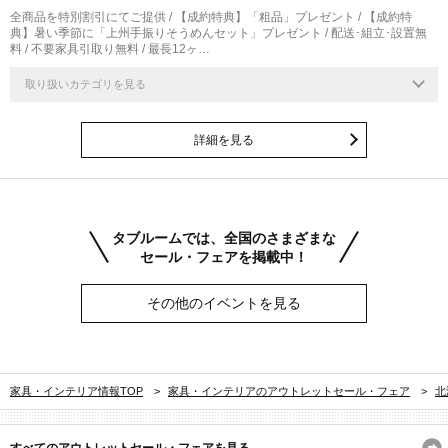
全商品を特別割引にてご提供 / 【成約特典】「粗品」プレゼント / 【成約特
典】暑い季節に「上州手振りそうめんセット」プレゼント / 配送･組立･設置無
料 / 不要家具引取り無料 / 最長12ヶ…
取り扱いカテゴリを見る
詳細を見る
タブルームでは、全国のさまざまな
セール・フェアを掲載中！
その他のイベントを見る
家具・インテリア情報TOP
>
家具・インテリアのアウトレットセール・フェア
>
北
すべてのアウトレットセール・フェアを見る