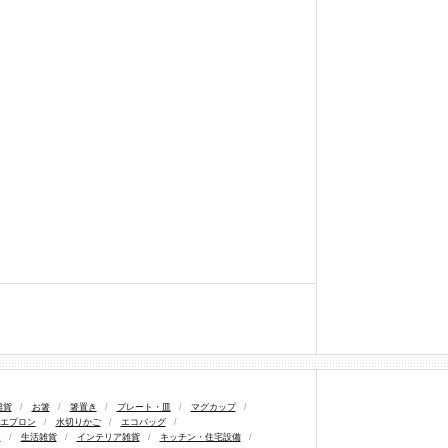
雑貨
/
お箸
/
箸置き
/
プレート・皿
/
マグカップ
/
エプロン
/
水切りかご
/
エコバッグ
/
ン
/
生活雑貨
/
インテリア雑貨
/
キッチン・住宅設備
/