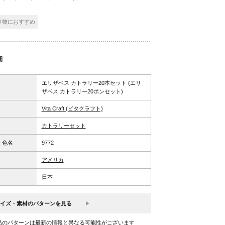
り物におすすめ
細
エリザベス カトラリー20本セット (エリ
ザベス カトラリー20ポンセット)
Vita Craft (ビタクラフト)
カトラリーセット
、色名
9772
アメリカ
日本
イズ・素材のパターンを見る
品のパターンは最新の情報と異なる可能性がございます