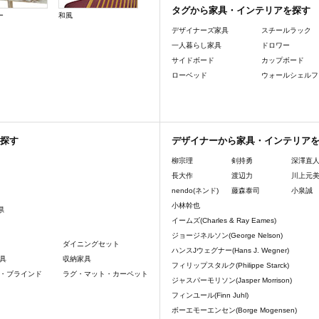
タグから家具・インテリアを探す
ー
和風
デザイナーズ家具
スチールラック
一人暮らし家具
ドロワー
サイドボード
カップボード
ローベッド
ウォールシェルフ
探す
デザイナーから家具・インテリア
柳宗理
剣持勇
深澤直
長大作
渡辺力
川上元
nendo(ネンド)
藤森泰司
小泉誠
小林幹也
県
イームズ(Charles & Ray Eames)
ジョージネルソン(George Nelson)
ダイニングセット
ハンスJウェグナー(Hans J. Wegner)
具
収納家具
フィリップスタルク(Philippe Starck)
・ブラインド
ラグ・マット・カーペット
ジャスパーモリソン(Jasper Morrison)
フィンユール(Finn Juhl)
ボーエモーエンセン(Borge Mogensen)