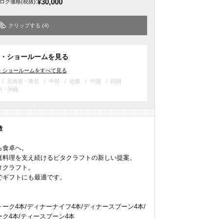
¥30,000
ログ価格
(税抜)
:
クリップする
(4)
・ショールームを見る
・ショールームをすべて見る
北海道・東北
中部
近畿
中国
四国
州・沖縄
徴
ら食卓へ。
庭料理を支え続けるビタクラフトの新しい提案。
タクラフト。
でギフトにも最適です。
ーク4本/ディナーナイフ4本/ディナースプーン4本/
ク4本/ティースプーン4本