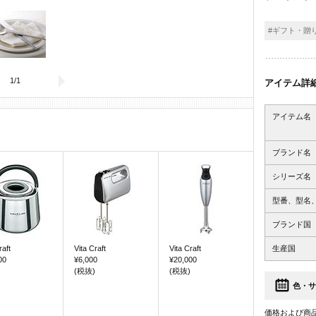
#ギフト・贈
1
/
1
アイテム詳
アイテム名
ブランド名
シリーズ名
型番、型名
ブランド国
raft
Vita Craft
Vita Craft
生産国
00
¥6,000
¥20,000
(税抜)
(税抜)
色・サ
価格および商