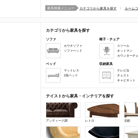
家具検索メニュー
カテゴリから家具を探す
/
ルーム
カテゴリから家具を探す
ソファ
椅子・チェア
カウチソファ
スツール
ソファベッド
オットマン
カウンターチ
ベッド
収納家具
マットレス
テレビ台
2段ベッド
チェスト
キャビネット
テイストから家具・インテリアを探す
アンティーク調
レトロ
北欧