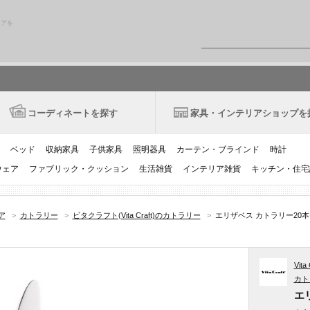
リアを
コーディネートを探す
家具・インテリアショップを
ベッド
収納家具
子供家具
照明器具
カーテン・ブラインド
時計
ウェア
ファブリック・クッション
生活雑貨
インテリア雑貨
キッチン・住宅
ア
>
カトラリー
>
ビタクラフト(Vita Craft)のカトラリー
>
エリザベス カトラリー20本
Vit
カト
エ