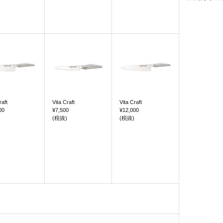
raft
Vita Craft
Vita Craft
00
¥7,500
¥12,000
(税抜)
(税抜)