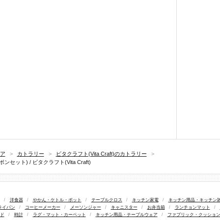
ア
>
カトラリー
>
ビタクラフト(Vita Craft)のカトラリー
>
ト) / ビタクラフト(Vita Craft)
/
洋食器
/
やかん・ケトル・ポット
/
テーブルクロス
/
キッチン家電
/
キッチン用品・キッチン
ライパン
/
コーヒーメーカー
/
メーソンジャー
/
キャニスター
/
お弁当箱
/
ランチョンマット
/
ド
/
時計
/
ラグ・マット・カーペット
/
キッチン用品・テーブルウェア
/
ファブリック・クッショ