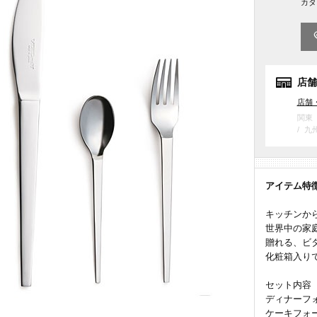
カタ
店舗
店舗
関東
九
アイテム特
キッチンか
世界中の家
贈れる、ビ
化粧箱入り
セット内容
ディナーフォ
ケーキフォー