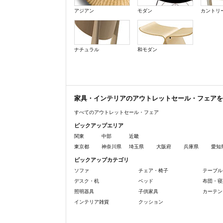
アジアン
モダン
カントリ
ナチュラル
和モダン
家具・インテリアのアウトレットセール・フェアを
すべてのアウトレットセール・フェア
ピックアップエリア
関東
中部
近畿
東京都
神奈川県
埼玉県
大阪府
兵庫県
愛知
ピックアップカテゴリ
ソファ
チェア・椅子
テーブル
デスク・机
ベッド
布団・寝
照明器具
子供家具
カーテン
インテリア雑貨
クッション