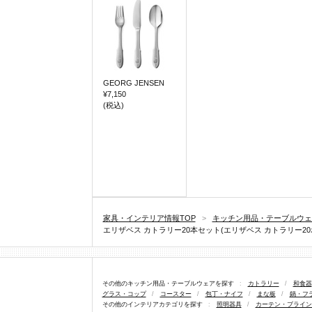
GEORG JENSEN
¥7,150
(税込)
家具・インテリア情報TOP
>
キッチン用品・テーブルウェ
エリザベス カトラリー20本セット(エリザベス カトラリー20ポンセッ
その他のキッチン用品・テーブルウェアを探す
:
カトラリー
/
和食器
グラス・コップ
/
コースター
/
包丁・ナイフ
/
まな板
/
鍋・フ
その他のインテリアカテゴリを探す
:
照明器具
/
カーテン・ブライン