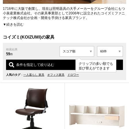
1716年に大阪で創業し、現在は照明器具の大手メーカーをグループ会社にもつ
小泉産業株式会社。その家具事業部として2006年に設立されたコイズミファニ
テック株式会社が企画・開発を手掛ける家具ブランド。
▼続きを読む
学習机では業界トップクラスのシェアを誇り「学習机のコイズミ」としてのブ
ランドを確立。毎年幅広いラインアップをそろえ、学習机のトップブランドと
して機能、質ともに充実した商品を日本中の子ども部屋に届けている。小泉産
コイズミ(KOIZUMI)の家具
業のグループ会社であることから照明のノウハウもあり、学習机と一緒に使う
デスクライトも評価が高い。コイズミ発の機能やコンセプトも多く、学習机の
検索結果
トップランナーとして業界をけん引している。
59
件
学習机メーカーとしてのノウハウを活かした大人向けの書斎家具「WISEシリー
クリップの多い順でも
ズ」で書斎市場へ参入し、さらに高齢者向けの家具や電動ベッドなど生活サポ
条件を指定して絞り込む
並び替えができます
ート家具事業を手掛けている。
URL:
http://kagu.koizumi.co.jp/
人気のタグ
：
一人暮らし 家具
オフィス家具
ドロワー