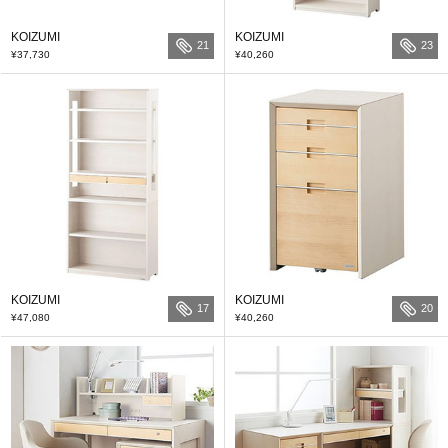
KOIZUMI
KOIZUMI
21
23
¥37,730
¥40,260
KOIZUMI
KOIZUMI
17
20
¥47,080
¥40,260