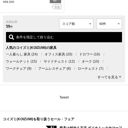
¥68,500
廃盤
検索結果
59
件
条件を指定して絞り込む
人気のコイズミ(KOIZUMI)の家具
一人暮らし 家具
(24)
/
オフィス家具
(20)
/
ドロワー
(16)
/
ウォールナット
(15)
/
サイドチェスト
(12)
/
オーク
(10)
/
ワークチェア
(9)
/
アームレスチェア
(8)
/
ローチェスト
(7)
/
ワークデスク
(6)
/
学習机
(6)
/
コンパクト
(4)
/
かわいい
(3)
/
すべてを見る
アームチェア
(3)
/
ハイバックチェア
(2)
/
棚
(2)
Tweet
コイズミ(KOIZUMI)を取り扱うセール・フェア
最大
家具は村内八王子 ダイナミックサマーフ