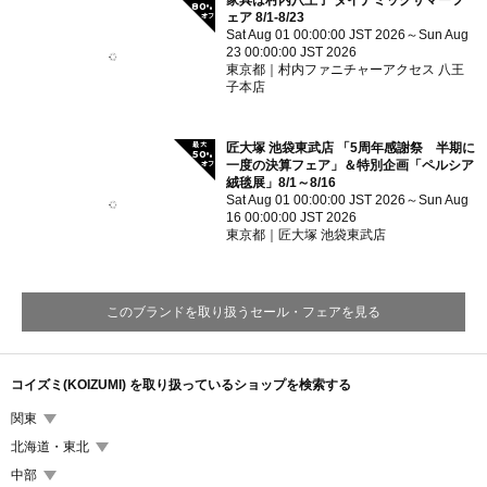
80
%
ェア 8/1-8/23
Sat Aug 01 00:00:00 JST 2026～Sun Aug
23 00:00:00 JST 2026
東京都
村内ファニチャーアクセス 八王
子本店
最大
匠大塚 池袋東武店 「5周年感謝祭 半期に
50
%
一度の決算フェア」＆特別企画「ペルシア
絨毯展」8/1～8/16
Sat Aug 01 00:00:00 JST 2026～Sun Aug
16 00:00:00 JST 2026
東京都
匠大塚 池袋東武店
このブランドを取り扱うセール・フェアを見る
コイズミ(KOIZUMI) を取り扱っているショップを検索する
関東
北海道・東北
中部