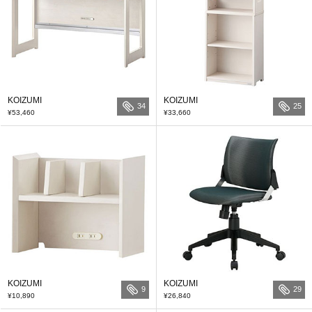
KOIZUMI
KOIZUMI
34
25
¥53,460
¥33,660
KOIZUMI
KOIZUMI
9
29
¥10,890
¥26,840