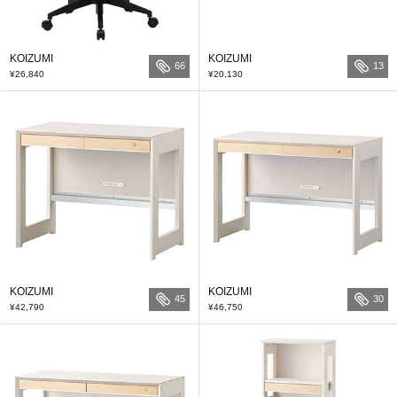
KOIZUMI
KOIZUMI
66
13
¥26,840
¥20,130
KOIZUMI
KOIZUMI
45
30
¥42,790
¥46,750