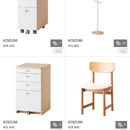
KOIZUMI
KOIZUMI
7
15
¥26,400
¥11,900
廃盤
廃盤
KOIZUMI
KOIZUMI
3
3
¥32,900
¥26,840