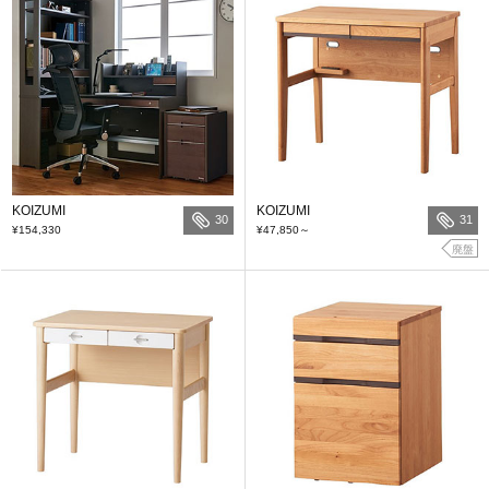
KOIZUMI
KOIZUMI
30
31
¥154,330
¥47,850
～
廃盤