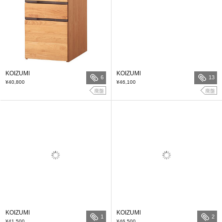
KOIZUMI
KOIZUMI
6
13
¥40,800
¥46,100
廃盤
廃盤
KOIZUMI
KOIZUMI
1
2
¥41,500
¥46,500