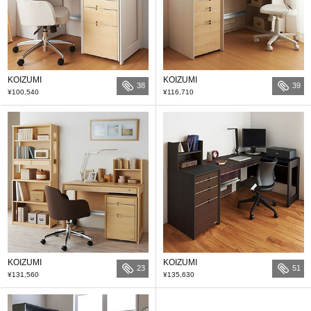
KOIZUMI
KOIZUMI
38
39
¥100,540
¥116,710
KOIZUMI
KOIZUMI
23
51
¥131,560
¥135,630