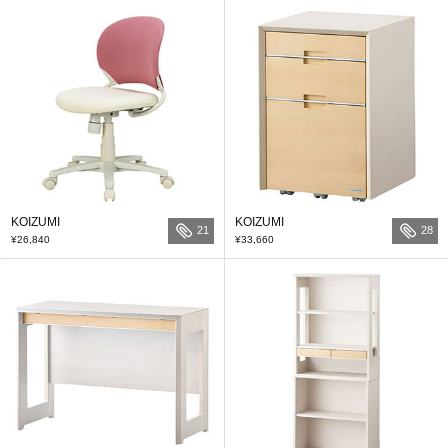
KOIZUMI
KOIZUMI
21
28
¥26,840
¥33,660