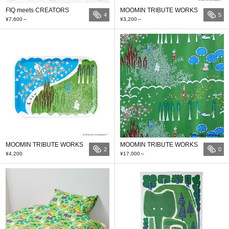
FIQ meets CREATORS
MOOMIN TRIBUTE WORKS
4
5
¥7,600
～
¥3,200
～
MOOMIN TRIBUTE WORKS
MOOMIN TRIBUTE WORKS
2
0
¥4,200
¥17,000
～