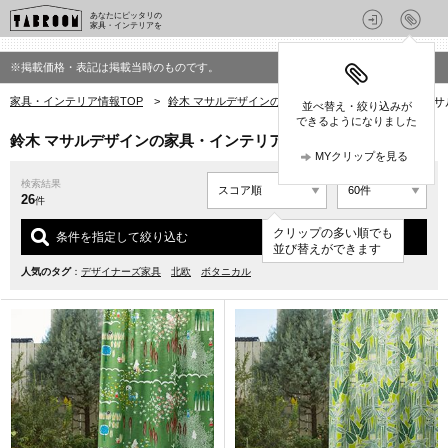
あなたにピッタリの
家具・インテリアを
※掲載価格・表記は掲載当時のものです。
家具・インテリア情報TOP
>
鈴木 マサルデザインの家具・インテリア
>
鈴木 マ
並べ替え・絞り込みが
できるようになりました
鈴木 マサルデザインの家具・インテリア(グリーン系)
MYクリップを見る
検索結果
26
件
クリップの多い順でも
条件を指定して絞り込む
並び替えができます
人気のタグ
：
デザイナーズ家具
北欧
ボタニカル