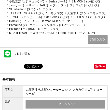
小島工芸 (コジマコウゲイ)
Serta (サータ)
SIMMONS (シモンズ)
シーリー (シーリー)
JAB (ジャブ)
ストレスレス (ストレスレス)
Slumberland (スランバーランド)
TAKANO MOKKOU (タカノ モッコウ)
天童木工 (テンドウモッコウ)
TEMPUR (テンピュール)
de Sede (デセデ)
DURESTA (デュレスタ)
Domicil (ドミシール)
Herman Miller (ハーマンミラー)
Pamouna (パモウナ)
フランスベッド (フランスベッド)
Poltrona Frau (ポルトローナ・フラウ)
MASTERWAL (マスターウォール)
Ligne Roset (リーン・ロゼ)
詳細を見る
LINEで送る
Save
基本情報
店舗名
大塚家具 名古屋ショールーム (オオツカカグ ナゴヤショー
ルーム)
電話
052-325-5997