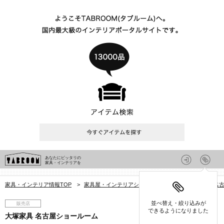
あなたにピッタリの
家具・インテリアを
家具・インテリア情報TOP
>
家具屋・インテリアショップを探す
>
愛知県
>
名
並べ替え・絞り込みが
販売店
できるようになりました
大塚家具 名古屋ショールーム