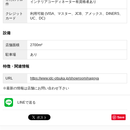
キングチェア、リクライニングチェア、ベンチ、ガーデン
インテリアコーディネーター有資格者あり
件
チェア、座椅子、子供椅子・キッズチェア、オットマン、
その他チェア)
クレジット
利用可能 (VISA、マスター、JCB、アメックス、DINERS、
カード
UC、DC)
テーブル (ダイニングテーブル、リビングテーブル、ローテ
ーブル、コーヒーテーブル、カウンターテーブル、サイド
設備
テーブル、ガーデンテーブル、その他テーブル)
デスク (パソコンデスク、オフィスデスク、子供机・キッズ
店舗面積
2700m²
デスク、その他デスク)
駐車場
あり
ベッド (ベッド・ベッドフレーム、ソファベッド、マットレ
ス、2段ベッド、その他ベッド)
特徴・関連情報
収納家具 (テレビ台、キャビネット、本棚、チェスト、シェ
URL
https://www.idc-otsuka.jp/showroom/nagoya
ルフ、リビングボード、ワゴン、ドレッサー、ハンガーラ
ック・コートハンガー、キッチン収納・キッチンワゴン、
※最新の情報は店舗にお問い合わせ下さい
食器棚、シューズラック、その他収納家具)
子供家具 (子供椅子・キッズチェア、子供机・キッズデス
LINEで送る
ク、学習机、子供ベッド、子供収納、子供本棚、ベビーチ
ェア)
Save
照明器具 (シーリングライト、シーリングファンライト、ペ
ンダントライト・ペンダント照明、スポットライト、スタ