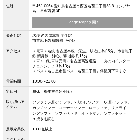
住所
〒451-0064 愛知県名古屋市西区名西二丁目33-8 ヨシヅヤ
名古屋名西店 3F
GoogleMapsを開く
最寄り駅
名鉄 名古屋本線 栄生駅
市営地下鉄 鶴舞線 浄心駅
アクセス
＜電車＞名鉄 名古屋本線「栄生」駅 徒歩約15分、市営地下
鉄 鶴舞線「浄心」駅 徒歩約16分
＜車＞（駐車場完備）名古屋高速道路、「丸の内インター
チェンジ」より約13分
＜バス＞名古屋市営バス「名西二丁目」停留所下車すぐ
営業時間
10:00〜21:00
定休日
無休 ※年末年始を除く
取り扱いア
ソファ (1人掛けソファ、2人掛けソファ、3人掛けソファ、
イテム
カウチソファ、コーナーソファ、ローソファ、リクライニ
ングソファ、ソファベッド、オットマン、ソファセット、
▼続きを読む
その他ソファ)
展示家具数
1001点以上
チェア (スツール、ダイニングチェア、リビングチェア、カ
ウンターチェア、オフィスチェア、折りたたみ椅子、ロッ
こだわり条