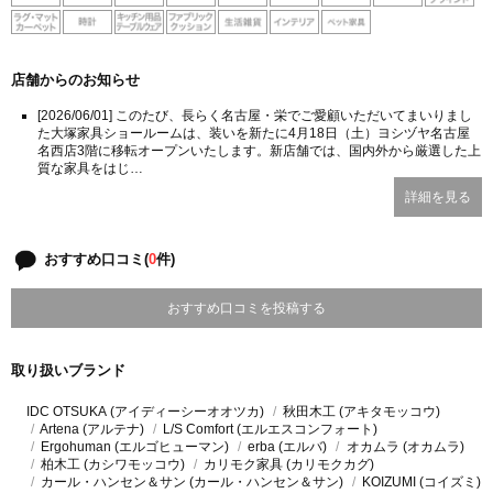
店舗からのお知らせ
[2026/06/01] このたび、長らく名古屋・栄でご愛顧いただいてまいりまし
た大塚家具ショールームは、装いを新たに4月18日（土）ヨシヅヤ名古屋
名西店3階に移転オープンいたします。新店舗では、国内外から厳選した上
質な家具をはじ…
詳細を見る
おすすめ口コミ(
0
件)
おすすめ口コミを投稿する
取り扱いブランド
IDC OTSUKA (アイディーシーオオツカ)
秋田木工 (アキタモッコウ)
Artena (アルテナ)
L/S Comfort (エルエスコンフォート)
Ergohuman (エルゴヒューマン)
erba (エルバ)
オカムラ (オカムラ)
柏木工 (カシワモッコウ)
カリモク家具 (カリモクカグ)
カール・ハンセン＆サン (カール・ハンセン＆サン)
KOIZUMI (コイズミ)