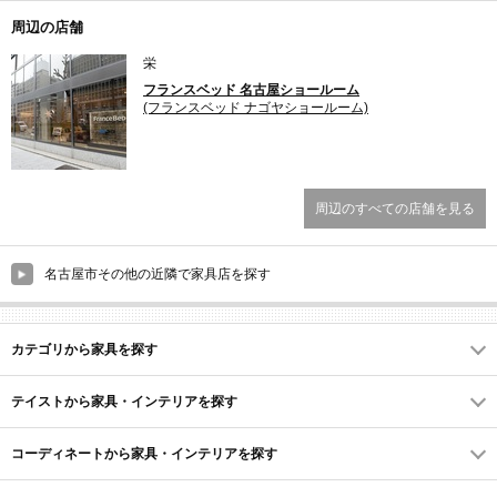
ンドライト、デスクライト、ガーデンライト、フロアスタ
周辺の店舗
ンド・フロアライト、シャンデリア、ブラケットライト、
テーブルランプ、LED電球、ランプシェード、吹き抜けシ
栄
ャンデリア、フットライト、その他照明、ダクトレール部
材、引掛シーリング)
フランスベッド 名古屋ショールーム
(フランスベッド ナゴヤショールーム)
カーテン ブラインド (カーテン、オーダーカーテン、遮光カ
ーテン、遮熱カーテン・断熱カーテン、防音カーテン、ブ
ラインド・ブラインドカーテン、ロールスクリーン・ロー
ルカーテン、アコーディオンカーテン、カフェカーテン、
レースカーテン、シェード・シェードカーテン、すだれ・
周辺のすべての店舗を見る
よしず)
ラグ・マット カーペット (ラグ・ラグマット、カーペット、
名古屋市その他の近隣で家具店を探す
タイルカーペット、ウッドカーペット・フローリングカー
ペット、玄関マット、フロアマット、チェアマット、トイ
レマット、バスマット、キッチンマット)
カテゴリから家具を探す
時計 (掛け時計・壁掛け時計、置き時計)
テイストから家具・インテリアを探す
キッチン用品 テーブルウェア (キッチン用品・キッチン雑
貨)
コーディネートから家具・インテリアを探す
ファブリック クッション (タオル、ソファーカバー、クッシ
ョン、クッションカバー、座布団、ベッドカバー・ベッド