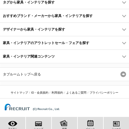
タグから家具・インテリアを探す
リネン、布団、布団カバー、枕、枕カバー、ネックピロ
ー、シーツ、毛布、ブランケット・タオルケット)
おすすめブランド・メーカーから家具・インテリアを探す
生活雑貨 (ブックスタンド、デスクマット、傘立て、シュー
ズボックス・靴箱、玄関収納)
デザイナーから家具・インテリアを探す
インテリア雑貨 (アート・絵画、ハンガー、ハンガーラッ
ク・ポールハンガー、フォトフレーム・写真立て、ミラ
家具・インテリアのアウトレットセール・フェアを探す
ー、キャンドル・キャンドルホルダー、アロマディフュー
ザー・アロマオイル、マガジンラック、花瓶・フラワーベ
ース)
家具・インテリア関連コンテンツ
ペット家具・インテリア (ペット対応ソファ・チェア・テー
ブル、ペット用ベッド、ペット対応ラグ・マット・カーペ
タブルームトップへ戻る
ット、その他ペット家具・インテリア)
サイトマップ
ID・会員規約
利用規約
よくあるご質問
プライバシーポリシー
(C) Recruit Co., Ltd.
アイテム
ショップ
部屋
イベント
ニュース