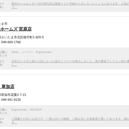
コミ
島忠ホームセンター川口朝日店は国道１２２号線から少し入ったところにあります。人気
件)
フ…
たま市
ホームズ 宮原店
さいたま市北区植竹町1-820-5
48-669-1766
り扱い
Serta
、
シーリー
、
Ergohuman
ランド
コミ
去年の１２月に前から欲しかった皮のソファーを購入しました。色の豊富でシフォン色を
件)
し…
 草加店
草加市花栗2-7-21
48-941-8135
り扱い
Ergohuman
、
ASLEEP
ランド
コミ
二階建ての広いお店です。一階は主に小物類、二階は主に大型家具が置いてあります。我
件)
ま…