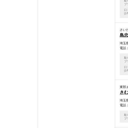
取
ブ
口
(1
さい
島忠
埼玉県
電話：0
取
ブ
口
(1
東部
き
埼玉県
電話：0
取
ブ