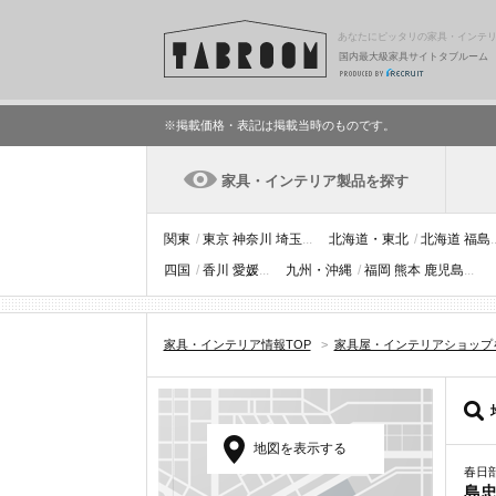
あなたにピッタリの家具・インテ
国内最大級家具サイトタブルーム
※掲載価格・表記は掲載当時のものです。
家具・インテリア製品を探す
関東
/
東京
神奈川
埼玉
...
北海道・東北
/
北海道
福島
.
四国
/
香川
愛媛
...
九州・沖縄
/
福岡
熊本
鹿児島
...
家具・インテリア情報TOP
>
家具屋・インテリアショップ
地図を表示する
春日
島忠