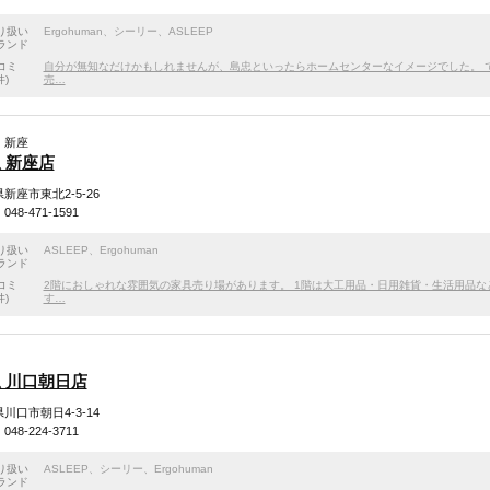
り扱い
Ergohuman
、
シーリー
、
ASLEEP
ランド
コミ
自分が無知なだけかもしれませんが、島忠といったらホームセンターなイメージでした。 
件)
売…
・新座
 新座店
新座市東北2-5-26
48-471-1591
り扱い
ASLEEP
、
Ergohuman
ランド
コミ
2階におしゃれな雰囲気の家具売り場があります。 1階は大工用品・日用雑貨・生活用品
件)
す…
 川口朝日店
川口市朝日4-3-14
48-224-3711
り扱い
ASLEEP
、
シーリー
、
Ergohuman
ランド