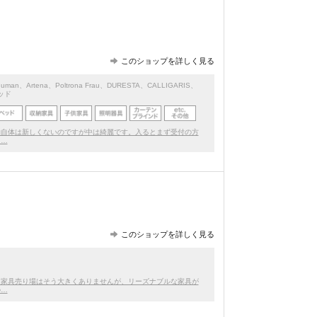
このショップを詳しく見る
human
、
Artena
、
Poltrona Frau
、
DURESTA
、
CALLIGARIS
、
ッド
物自体は新しくないのですが中は綺麗です。入るとまず受付の方
ま…
このショップを詳しく見る
。家具売り場はそう大きくありませんが、リーズナブルな家具が
の…