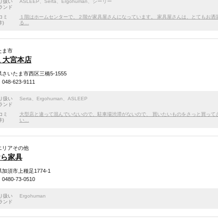
り扱い
ASLEEP
、
Serta
、
Ergohuman
、
シーリー
ランド
コミ
１階はホームセンターで、２階が家具屋さんになっています。 家具屋さんは、とてもお洒
件)
る…
たま市
 大宮本店
さいたま市西区三橋5-1555
48-623-9111
り扱い
Serta
、
Ergohuman
、
ASLEEP
ランド
コミ
大型店と違って混んでいないので、駐車場渋滞がないので、 買いたいものをさっと買ってさ
件)
い…
エリアその他
むら家具
加須市上種足1774-1
480-73-0510
り扱い
Ergohuman
ランド