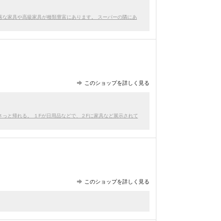
落な家具や高級家具が種類豊富にあります。 スーパーの隣にあ
このショップを詳しく見る
っと帰れる。 １Fが日用品などで、２Fに家具など展示されて
このショップを詳しく見る