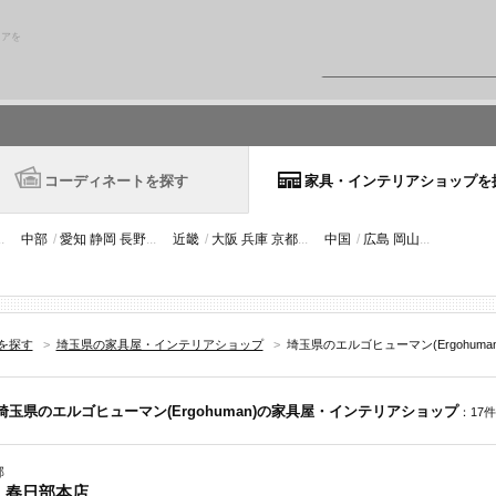
リアを
コーディネートを探す
家具・インテリアショップを
..
中部
/
愛知
静岡
長野
...
近畿
/
大阪
兵庫
京都
...
中国
/
広島
岡山
...
を探す
>
埼玉県の家具屋・インテリアショップ
>
埼玉県のエルゴヒューマン(Ergohuma
埼玉県のエルゴヒューマン(Ergohuman)の家具屋・インテリアショップ
：17件
部
 春日部本店