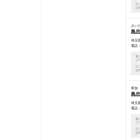
口
(1
さい
島忠
埼玉県
電話：0
取
ブ
口
(2
草加
島忠
埼玉県
電話：0
取
ブ
口
(2