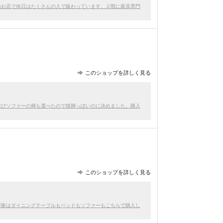
のお店で休日はたくさんの人で賑わっています。２階に家具専門
このショップを詳しく見る
選びソファーの脚も選べたので猫脚っぽいのに決めました。購入
このショップを詳しく見る
が家はダイニングテーブルもベッドもソファーもこちらで購入し