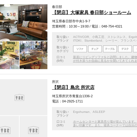
春日部
【閉店】大塚家具 春日部ショールーム
埼玉県春日部市中央1-9-7
営業時間：10:30～19:00 / 電話：048-754-4321
取り扱い
ACTIVCOR
、
小島工芸
、
ストレスレス
、
Ergo
ブランド
ITOKI
、
Slumberland
、
シーリー
、
フランスベ
取り扱い
カテゴリ
口コミ
新居にリビングソファをと訪問しました。建
(5件)
が付き添うか自由に見るかを聞いてきてくれ
所沢
【閉店】島忠 所沢店
埼玉県所沢市青葉台1336-2
電話：04-2925-1711
取り扱い
Ergohuman
、
ASLEEP
ブランド
口コミ
ホームセンターと家具売り場が並んでいます
(3件)
多い印象です。また、寝具コーナーでは自分