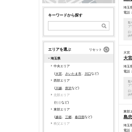
埼玉県
電話：0
キーワードから探す
取
ブ
口
(4
エリアを選ぶ
リセット
大宮
大
埼玉県
中央エリア
埼玉県
電話：0
(
、
、
など)
さいたま市
川口
大宮
西部エリア
取
ブ
(
、
など)
所沢
川越
口
(4
北部エリア
(
など)
熊谷
東部エリア
東部
島忠
(
、
、
など)
三郷
春日部
越谷
秩父エリア
埼玉県
電話：0