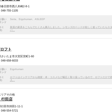
春日部市西八木崎2-8-1
48-755-1105
り扱い
Serta
、
Ergohuman
、
ASLEEP
ランド
コミ
新居の家具をこちらでたくさん購入しました。シモンズのベッドが欲しく迷っていたらス
件)
パ…
宮ロフト
さいたま市大宮区宮町1-60
48-658-6033
り扱い
Ergohuman
ランド
コミ
ロフトはインテリアから雑貨・本・コスメなど幅広く取り扱っているので、ロフトだけで
件)
入…
エリアその他
 行田店
行田市持田1-11-1
48-554-5721