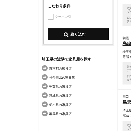
こだわり条件
取
ブ
クーポン有
口
(1
朝霞
島忠
埼玉県
電話：0
埼玉県の近隣で家具屋を探す
取
東京都の家具店
ブ
口
神奈川県の家具店
(3
千葉県の家具店
茨城県の家具店
川口
島忠
栃木県の家具店
埼玉県
群馬県の家具店
電話：0
取
ブ