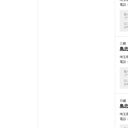
電話：0
取
ブ
口
(1
三郷
島忠
埼玉県
電話：0
取
ブ
口
(1
川越
島忠
埼玉県
電話：0