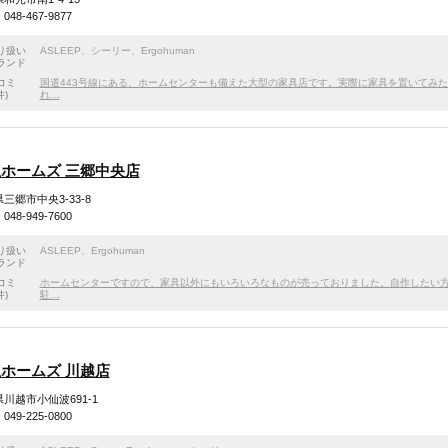
48-467-9877
り扱い
ASLEEP
、
シーリー
、
Ergohuman
ランド
コミ
国道443号線にある、ホームセンターも備えた大型の家具店です。実際に家具を置いてみ
件)
れ…
ホームズ 三郷中央店
三郷市中央3-33-8
48-949-7600
り扱い
ASLEEP
、
Ergohuman
ランド
コミ
ホームセンターですので、家具以外にもいろいろなものが売っておりました。自作したい
件)
駐…
ホームズ 川越店
川越市小仙波691-1
49-225-0800