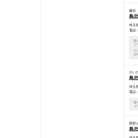
越谷
島忠
埼玉県
電話：0
取
ブ
口
(2
さい
島忠
埼玉県
電話：0
取
ブ
西部
島忠
埼玉県