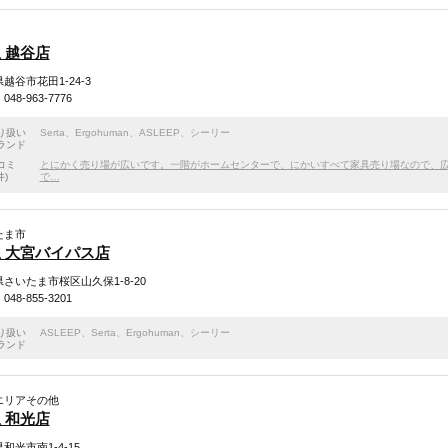
 越谷店
越谷市花田1-24-3
48-963-7776
り扱い
Serta
、
Ergohuman
、
ASLEEP
、
シーリー
ランド
コミ
とにかく売り場が広いです。一階がホームセンターで、にかいすべて家具売り場なので、
件)
で…
たま市
 大宮バイパス店
さいたま市桜区山久保1-8-20
48-855-3201
り扱い
ASLEEP
、
Serta
、
Ergohuman
、
シーリー
ランド
エリアその他
 和光店
和光市南1-4-15