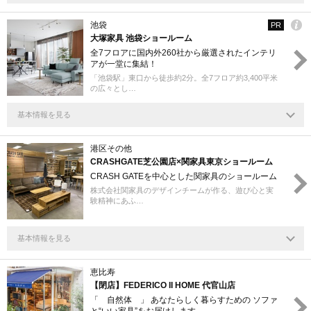
池袋
PR
大塚家具 池袋ショールーム
全7フロアに国内外260社から厳選されたインテリ
アが⼀堂に集結！
「池袋駅」東口から徒歩約2分。全7フロア約3,400平米
の広々とし…
基本情報を見る
港区その他
CRASHGATE芝公園店×関家具東京ショールーム
CRASH GATEを中心とした関家具のショールーム
株式会社関家具のデザインチームが作る、遊び心と実
験精神にあふ…
基本情報を見る
恵比寿
【閉店】FEDERICO II HOME 代官山店
「 自然体 」 あなたらしく暮らすための ソファ