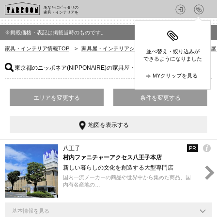
あなたにピッタリの
家具・インテリアを
※掲載価格・表記は掲載当時のものです。
家具・インテリア情報TOP
>
家具屋・インテリアショップを探す
>
東京都の家具屋
並べ替え・絞り込みが
できるようになりました
東京都のニッポネア(NIPPONAIRE)の家具屋・インテリアショップ
：3件
MYクリップを見る
エリアを変更する
条件を変更する
地図を表示する
八王子
PR
村内ファニチャーアクセス八王子本店
新しい暮らしの文化を創造する大型専門店
国内一流メーカーの商品や世界中から集めた商品、国
内有名産地の…
基本情報を見る